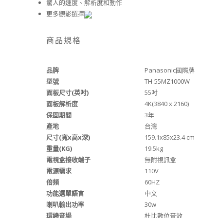
驚人的速度、解析度和動作
更多觀影選擇
商品規格
品牌
Panasonic國際牌
型號
TH-55MZ1000W
面板尺寸(英吋)
55吋
面板解析度
4K(3840 x 2160)
保固期間
3年
產地
台灣
尺寸(寬x高x深)
159.1x85x23.4 cm
重量(KG)
19.5kg
電視盒接收端子
無附視訊盒
電源需求
110V
倍頻
60HZ
功能選單語言
中文
喇叭輸出功率
30w
環繞音場
杜比數位音效