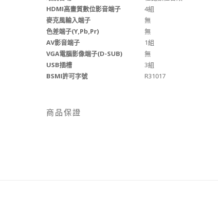
HDMI高畫質數位影音端子
4組
麥克風輸入端子
無
色差端子(Y,Pb,Pr)
無
AV影音端子
1組
VGA電腦影像端子(D-SUB)
無
USB插槽
3組
BSMI許可字號
R31017
商品保證