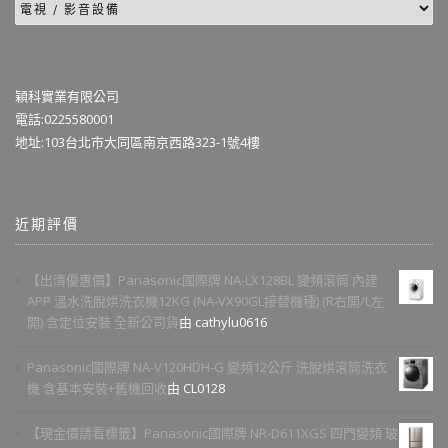
穎科實業有限公司
電話:0225580001
地址:103台北市大同區南京西路323-1號4樓
近期評價
【出清優惠價】Panasonic國際牌 NA-LX128BL 變頻滾筒 內建
APP 溫水洗脫烘洗衣機12KG (NA-VX90GL接替機種) (R右開/L左
開) 含定位安裝 全新公司貨
由 cathylu0616
Panasonic國際牌 NA-V120HDH-G 變頻12公斤 洗脫烘滾筒洗衣
機 含基本安裝+舊機回收
由 CL0128
【現金價請看標籤】Panasonic國際牌 NR-D611XGS 四門變頻 玻