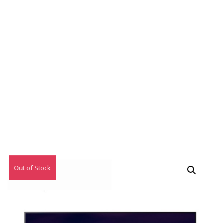
Out of Stock
特價