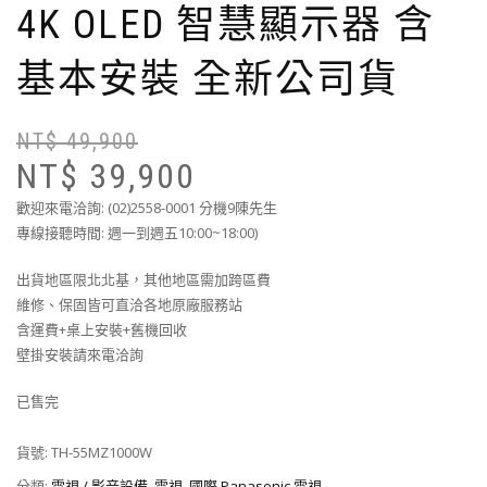
4K OLED 智慧顯示器 含
基本安裝 全新公司貨
NT$
49,900
NT$
39,900
歡迎來電洽詢: (02)2558-0001 分機9陳先生
專線接聽時間: 週一到週五10:00~18:00)
出貨地區限北北基，其他地區需加跨區費
維修、保固皆可直洽各地原廠服務站
含運費+桌上安裝+舊機回收
壁掛安裝請來電洽詢
已售完
貨號:
TH-55MZ1000W
分類:
電視 / 影音設備
,
電視
,
國際 Panasonic 電視