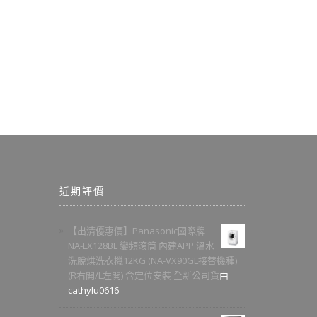
近期評價
【出清優惠價】Panasonic國際牌
NA-LX128BL 變頻滾筒 內建APP 溫水
洗脫烘洗衣機12KG (NA-VX90GL接替機種)
(R右開/L左開) 含定位安裝 全新公司貨
由
cathylu0616