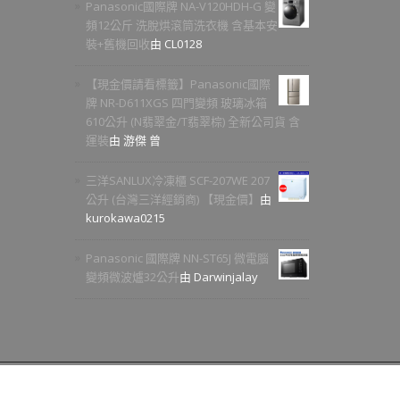
Panasonic國際牌 NA-V120HDH-G 變
頻12公斤 洗脫烘滾筒洗衣機 含基本安
裝+舊機回收
由 CL0128
【現金價請看標籤】Panasonic國際
牌 NR-D611XGS 四門變頻 玻璃冰箱
610公升 (N翡翠金/T翡翠棕) 全新公司貨 含
運裝
由 游傑 曾
三洋SANLUX冷凍櫃 SCF-207WE 207
公升 (台灣三洋經銷商) 【現金價】
由
kurokawa0215
Panasonic 國際牌 NN-ST65J 微電腦
變頻微波爐32公升
由 Darwinjalay