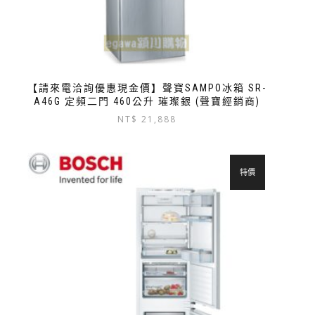
【請來電洽詢優惠現金價】聲寶SAMPO冰箱 SR-
A46G 定頻二門 460公升 璀璨銀 (聲寶經銷商)
NT$
21,888
特價