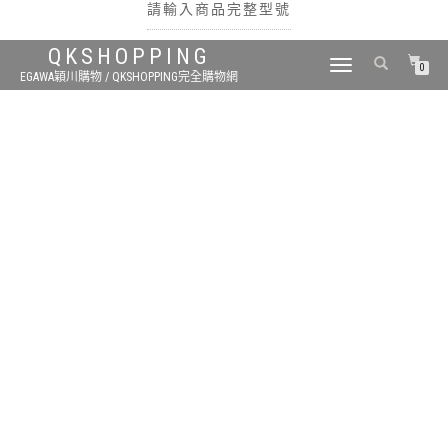
請輸入商品完整型號
QKSHOPPING
TOGGLE
0
EGAWA穎川購物 / QKSHOPPING完全購物網
NAVIGATION
搜尋