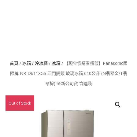
首頁
/
冰箱 / 冷凍櫃
/
冰箱
/ 【現金價請看標籤】Panasonic國
際牌 NR-D611XGS 四門變頻 玻璃冰箱 610公升 (N翡翠金/T翡
翠棕) 全新公司貨 含運裝
Out of Stock
特價