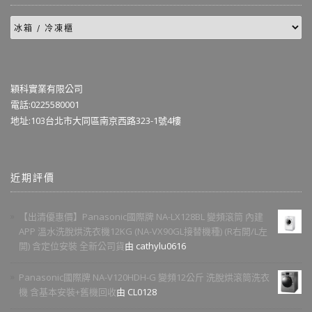
穎科實業有限公司
電話:0225580001
地址:103台北市大同區南京西路323-1號4樓
近期評價
【出清優惠價】Panasonic國際牌 NA-LX128BL 變頻滾筒 內建
APP 溫水洗脫烘洗衣機12KG (NA-VX90GL接替機種) (R右開/L左
開) 含定位安裝 全新公司貨
由 cathylu0616
Panasonic國際牌 NA-V120HDH-G 變頻12公斤 洗脫烘滾筒洗衣
機 含基本安裝+舊機回收
由 CL0128