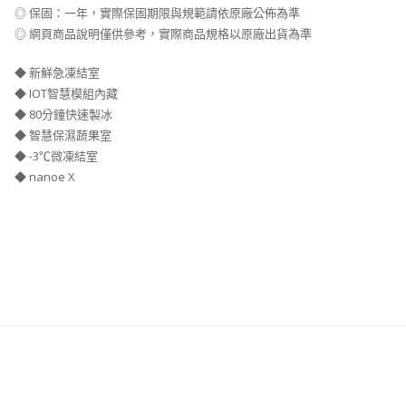
◎ 保固：一年，實際保固期限與規範請依原廠公佈為準
◎ 網頁商品說明僅供參考，實際商品規格以原廠出貨為準
◆ 新鮮急凍結室
◆ IOT智慧模組內藏
◆ 80分鐘快速製冰
◆ 智慧保濕蔬果室
◆ -3℃微凍結室
◆ nanoe X