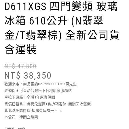
D611XGS 四門變頻 玻璃
冰箱 610公升 (N翡翠
金/T翡翠棕) 全新公司貨
含運裝
NT$
47,800
NT$
38,350
歡迎來電，商品咨詢02-25580001 #9 陳先生
維修保固可直洽台灣松下各地原廠服務站
享松下原廠：全機1年原廠保固
售價已包含：含稅免運費+含拆箱定位+無酬回收舊機
北北基免跨區費-樓層費每層一百元
本公司一律開立發票