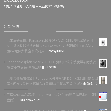
電話:0225580001
地址:103台北市大同區南京西路323-1號4樓
近期評價
【出清優惠價】Panasonic國際牌 NA-LX128BL 變頻滾筒 內建
APP 溫水洗脫烘洗衣機12KG (NA-VX90GL接替機種) (R右開/L左
開) 含定位安裝 全新公司貨
由 cathylu0616
Panasonic國際牌 NA-V120HDH-G 變頻12公斤 洗脫烘滾筒洗衣
機 含基本安裝+舊機回收
由 CL0128
【現金價請看標籤】Panasonic國際牌 NR-D611XGS 四門變頻 玻
璃冰箱 610公升 (N翡翠金/T翡翠棕) 全新公司貨 含運裝
由 游傑 曾
三洋SANLUX冷凍櫃 SCF-207WE 207公升 (台灣三洋經銷商) 【現
金價】
由 kurokawa0215