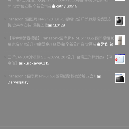
APP 溫水洗脫烘洗衣機12KG (NA-VX90GL接替機種) (R右開/L左
開) 含定位安裝 全新公司貨
由 cathylu0616
Panasonic國際牌 NA-V120HDH-G 變頻12公斤 洗脫烘滾筒洗衣
機 含基本安裝+舊機回收
由 CL0128
【現金價請看標籤】Panasonic國際牌 NR-D611XGS 四門變頻 玻
璃冰箱 610公升 (N翡翠金/T翡翠棕) 全新公司貨 含運裝
由 游傑 曾
三洋SANLUX冷凍櫃 SCF-207WE 207公升 (台灣三洋經銷商) 【現
金價】
由 kurokawa0215
Panasonic 國際牌 NN-ST65J 微電腦變頻微波爐32公升
由
Darwinjalay