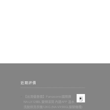
近期評價
【出清優惠價】Panasonic國際牌
NA-LX128BL 變頻滾筒 內建APP 溫水
洗脫烘洗衣機12KG (NA-VX90GL接替機種)