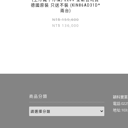
德國原裝 只送不裝 (KIN86AD31D*
兩台)
NT$
159,600
NT$
136,000
商品分類
穎科實業
電話:0225
地址:10