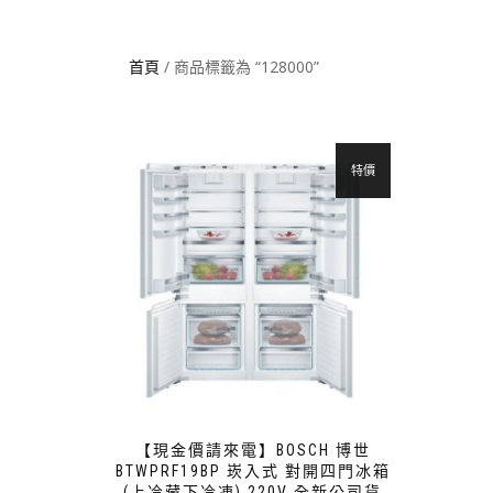
首頁
/ 商品標籤為 “128000”
特價
【現金價請來電】BOSCH 博世
BTWPRF19BP 崁入式 對開四門冰箱
(上冷藏下冷凍) 220V 全新公司貨