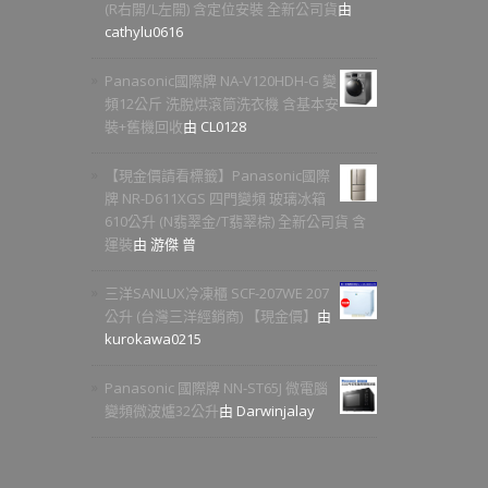
(R右開/L左開) 含定位安裝 全新公司貨
由
cathylu0616
Panasonic國際牌 NA-V120HDH-G 變
頻12公斤 洗脫烘滾筒洗衣機 含基本安
裝+舊機回收
由 CL0128
【現金價請看標籤】Panasonic國際
牌 NR-D611XGS 四門變頻 玻璃冰箱
610公升 (N翡翠金/T翡翠棕) 全新公司貨 含
運裝
由 游傑 曾
三洋SANLUX冷凍櫃 SCF-207WE 207
公升 (台灣三洋經銷商) 【現金價】
由
kurokawa0215
Panasonic 國際牌 NN-ST65J 微電腦
變頻微波爐32公升
由 Darwinjalay