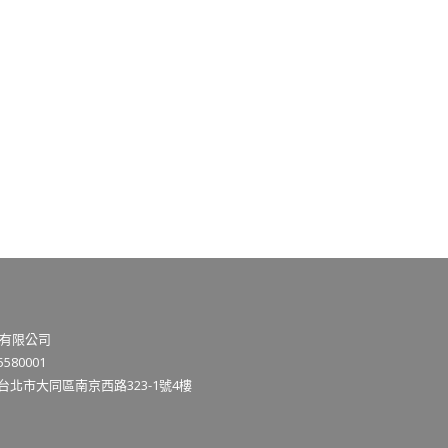
有限公司
580001
3台北市大同區南京西路323-1號4樓