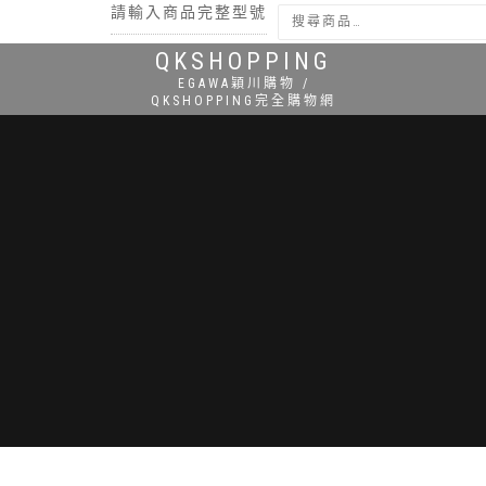
請輸入商品完整型號
QKSHOPPING
搜尋
EGAWA穎川購物 /
QKSHOPPING完全購物網