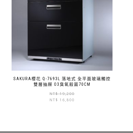
SAKURA櫻花 Q-7693L 落地式 全平面玻璃觸控
雙層抽屜 O3臭氧殺菌70CM
NT$
19,200
NT$
16,800