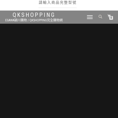
請輸入商品完整型號
QKSHOPPING
TOGGLE
0
EGAWA穎川購物 / QKSHOPPING完全購物網
NAVIGATION
搜尋