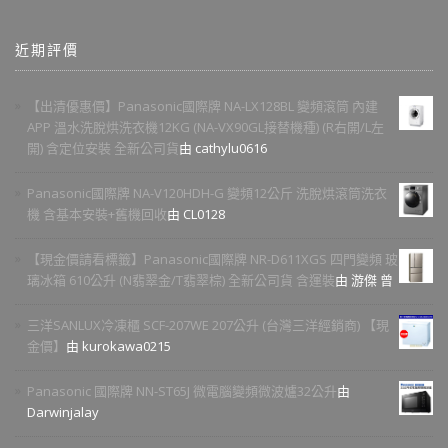
近期評價
【出清優惠價】Panasonic國際牌 NA-LX128BL 變頻滾筒 內建
APP 溫水洗脫烘洗衣機12KG (NA-VX90GL接替機種) (R右開/L左
開) 含定位安裝 全新公司貨
由 cathylu0616
Panasonic國際牌 NA-V120HDH-G 變頻12公斤 洗脫烘滾筒洗衣
機 含基本安裝+舊機回收
由 CL0128
【現金價請看標籤】Panasonic國際牌 NR-D611XGS 四門變頻 玻
璃冰箱 610公升 (N翡翠金/T翡翠棕) 全新公司貨 含運裝
由 游傑 曾
三洋SANLUX冷凍櫃 SCF-207WE 207公升 (台灣三洋經銷商) 【現
金價】
由 kurokawa0215
Panasonic 國際牌 NN-ST65J 微電腦變頻微波爐32公升
由
Darwinjalay