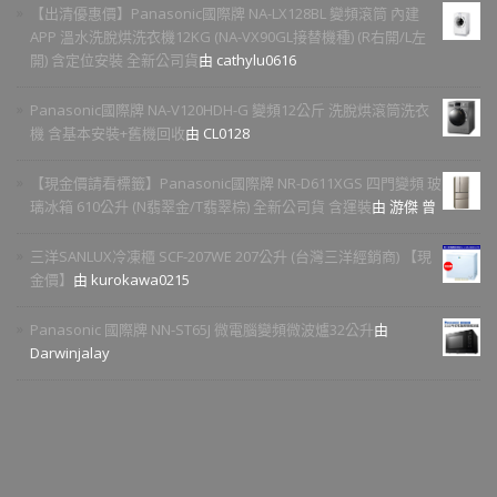
【出清優惠價】Panasonic國際牌 NA-LX128BL 變頻滾筒 內建
APP 溫水洗脫烘洗衣機12KG (NA-VX90GL接替機種) (R右開/L左
開) 含定位安裝 全新公司貨
由 cathylu0616
Panasonic國際牌 NA-V120HDH-G 變頻12公斤 洗脫烘滾筒洗衣
機 含基本安裝+舊機回收
由 CL0128
【現金價請看標籤】Panasonic國際牌 NR-D611XGS 四門變頻 玻
璃冰箱 610公升 (N翡翠金/T翡翠棕) 全新公司貨 含運裝
由 游傑 曾
三洋SANLUX冷凍櫃 SCF-207WE 207公升 (台灣三洋經銷商) 【現
金價】
由 kurokawa0215
Panasonic 國際牌 NN-ST65J 微電腦變頻微波爐32公升
由
Darwinjalay