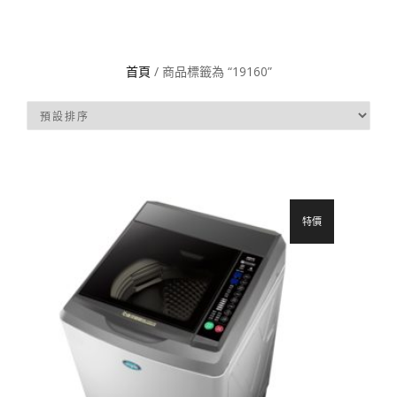
首頁
/ 商品標籤為 “19160”
特價