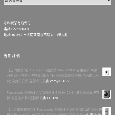
穎科實業有限公司
電話:0225580001
地址:103台北市大同區南京西路323-1號4樓
近期評價
【出清優惠價】Panasonic國際牌 NA-LX128BL 變頻滾筒 內建
APP 溫水洗脫烘洗衣機12KG (NA-VX90GL接替機種) (R右開/L左
開) 含定位安裝 全新公司貨
由 cathylu0616
Panasonic國際牌 NA-V120HDH-G 變頻12公斤 洗脫烘滾筒洗衣
機 含基本安裝+舊機回收
由 CL0128
【現金價請看標籤】Panasonic國際牌 NR-D611XGS 四門變頻 玻
璃冰箱 610公升 (N翡翠金/T翡翠棕) 全新公司貨 含運裝
由 游傑 曾