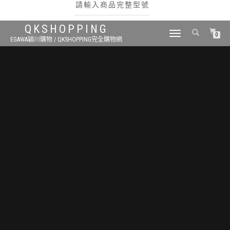
請輸入商品完整型號
QKSHOPPING
TOGGLE
0
EGAWA穎川購物 / QKSHOPPING完全購物網
NAVIGATION
搜尋