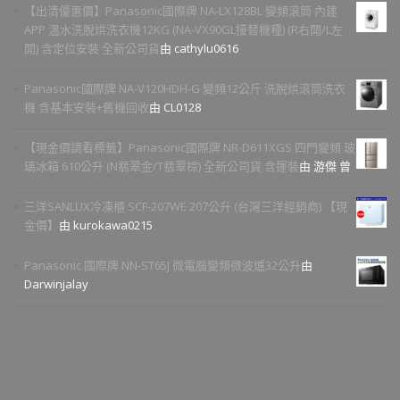
【出清優惠價】Panasonic國際牌 NA-LX128BL 變頻滾筒 內建
APP 溫水洗脫烘洗衣機12KG (NA-VX90GL接替機種) (R右開/L左
開) 含定位安裝 全新公司貨
由 cathylu0616
Panasonic國際牌 NA-V120HDH-G 變頻12公斤 洗脫烘滾筒洗衣
機 含基本安裝+舊機回收
由 CL0128
【現金價請看標籤】Panasonic國際牌 NR-D611XGS 四門變頻 玻
璃冰箱 610公升 (N翡翠金/T翡翠棕) 全新公司貨 含運裝
由 游傑 曾
三洋SANLUX冷凍櫃 SCF-207WE 207公升 (台灣三洋經銷商) 【現
金價】
由 kurokawa0215
Panasonic 國際牌 NN-ST65J 微電腦變頻微波爐32公升
由
Darwinjalay