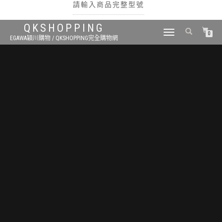
請輸入商品完整型號
QKSHOPPING
TOGGLE
0
EGAWA穎川購物 / QKSHOPPING完全購物網
NAVIGATION
搜尋