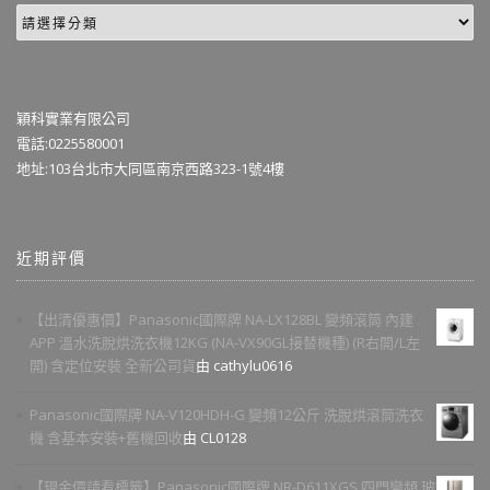
穎科實業有限公司
電話:0225580001
地址:103台北市大同區南京西路323-1號4樓
近期評價
【出清優惠價】Panasonic國際牌 NA-LX128BL 變頻滾筒 內建
APP 溫水洗脫烘洗衣機12KG (NA-VX90GL接替機種) (R右開/L左
開) 含定位安裝 全新公司貨
由 cathylu0616
Panasonic國際牌 NA-V120HDH-G 變頻12公斤 洗脫烘滾筒洗衣
機 含基本安裝+舊機回收
由 CL0128
【現金價請看標籤】Panasonic國際牌 NR-D611XGS 四門變頻 玻