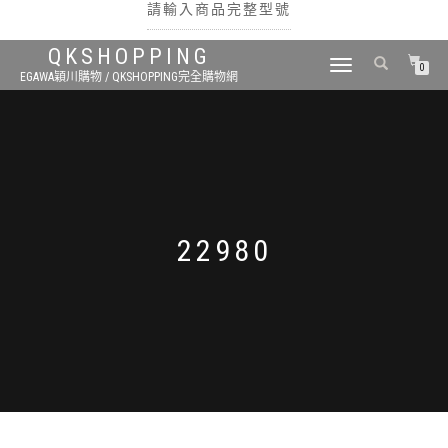
請輸入商品完整型號
QKSHOPPING
TOGGLE
0
EGAWA穎川購物 / QKSHOPPING完全購物網
NAVIGATION
搜尋
22980