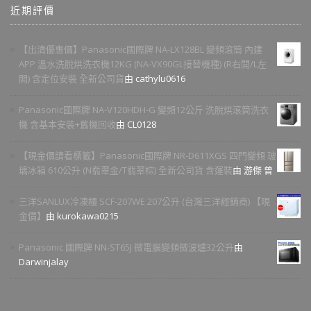
近期評價
【出清優惠價】Panasonic國際牌 NA-LX128BL 變頻滾筒 內建
APP 溫水洗脫烘洗衣機12KG (NA-VX90GL接替機種) (R右開/L左
開) 含定位安裝 全新公司貨
由 cathylu0616
Panasonic國際牌 NA-V120HDH-G 變頻12公斤 洗脫烘滾筒洗衣
機 含基本安裝+舊機回收
由 CL0128
【現金價請看標籤】Panasonic國際牌 NR-D611XGS 四門變頻 玻
璃冰箱 610公升 (N翡翠金/T翡翠棕) 全新公司貨 含運裝
由 游傑 曾
三洋SANLUX冷凍櫃 SCF-207WE 207公升 (台灣三洋經銷商) 【現
金價】
由 kurokawa0215
Panasonic 國際牌 NN-ST65J 微電腦變頻微波爐32公升
由
Darwinjalay