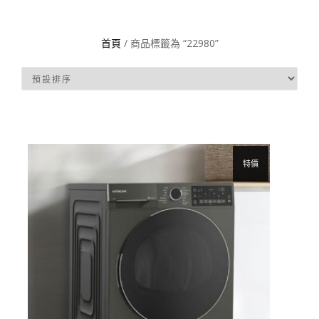
首頁
/ 商品標籤為 “22980”
特價