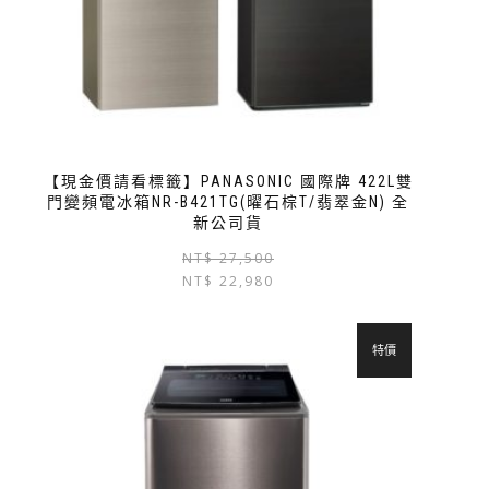
【現金價請看標籤】PANASONIC 國際牌 422L雙
門變頻電冰箱NR-B421TG(曜石棕T/翡翠金N) 全
新公司貨
NT$
27,500
NT$
22,980
特價