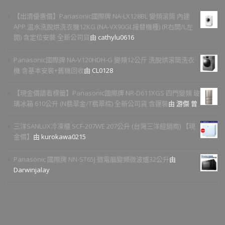
【出清優惠價】Panasonic國際牌 NA-LX128BL 變頻滾筒 內建
APP 溫水洗脫烘洗衣機12KG (NA-VX90GL接替機種) (R右開/L左
開) 含定位安裝 全新公司貨
由 cathylu0616
Panasonic國際牌 NA-V120HDH-G 變頻12公斤 洗脫烘滾筒洗衣
機 含基本安裝+舊機回收
由 CL0128
【現金價請看標籤】Panasonic國際牌 NR-D611XGS 四門變頻 玻
璃冰箱 610公升 (N翡翠金/T翡翠棕) 全新公司貨 含運裝
由 游傑 曾
三洋SANLUX冷凍櫃 SCF-207WE 207公升 (台灣三洋經銷商) 【現
金價】
由 kurokawa0215
Panasonic 國際牌 NN-ST65J 微電腦變頻微波爐32公升
由
Darwinjalay