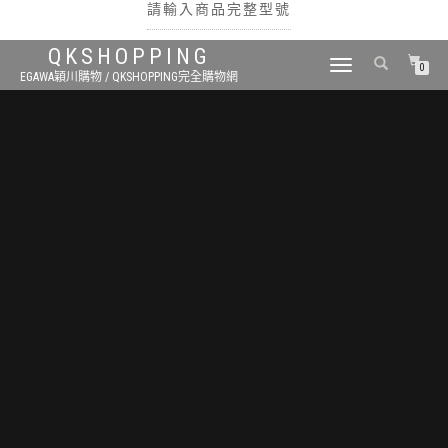
請輸入商品完整型號
QKSHOPPING
TOGGLE
0
EGAWA穎川購物 / QKSHOPPING完全購物網
NAVIGATION
搜尋