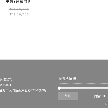
安裝+舊機回收
NT$
32,900
NT$
26,700
由價格篩選
有限公司
580001
3台北市大同區南京西路323-1號4樓
價格:
NT$ 
篩選
N