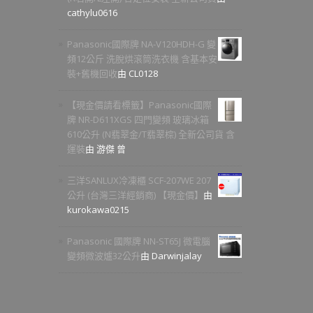
cathylu0616
Panasonic國際牌 NA-V120HDH-G 變
頻12公斤 洗脫烘滾筒洗衣機 含基本安
裝+舊機回收
由 CL0128
【現金價請看標籤】Panasonic國際
牌 NR-D611XGS 四門變頻 玻璃冰箱
610公升 (N翡翠金/T翡翠棕) 全新公司貨 含
運裝
由 游傑 曾
三洋SANLUX冷凍櫃 SCF-207WE 207
公升 (台灣三洋經銷商) 【現金價】
由
kurokawa0215
Panasonic 國際牌 NN-ST65J 微電腦
變頻微波爐32公升
由 Darwinjalay