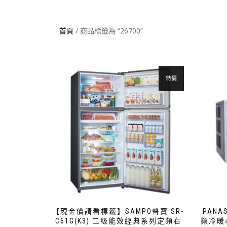
首頁
/ 商品標籤為 “26700”
特價
【現金價請看標籤】SAMPO聲寶 SR-
PANA
C61G(K3) 二級能效經典系列定頻右
頻冷暖