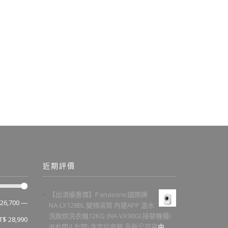
近期評價
【出清優惠價】Panasonic國際牌
26,700
—
NA-LX128BL 變頻滾筒 內建APP 溫水
洗脫烘洗衣機12KG (NA-VX90GL接替機種)
T$ 28,990
(R右開/L左開) 含定位安裝 全新公司貨
由