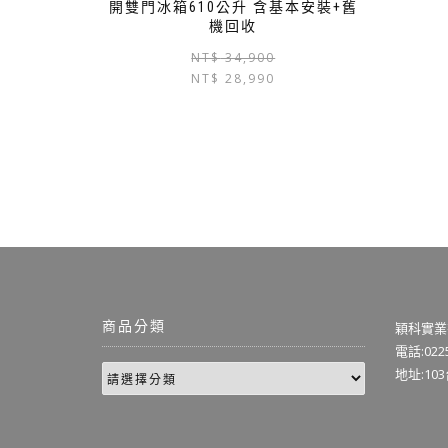
開雙門冰箱610公升 含基本安裝+舊
機回收
NT$
34,900
NT$
28,990
商品分類
穎科實業
電話:0225
地址:10