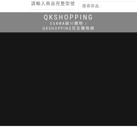
請輸入商品完整型號
QKSHOPPING
搜尋
EGAWA穎川購物 /
QKSHOPPING完全購物網