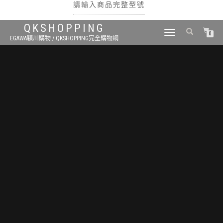
請輸入商品完整型號
QKSHOPPING
TOGGLE
0
EGAWA穎川購物 / QKSHOPPING完全購物網
NAVIGATION
搜尋