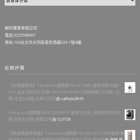
穎科實業有限公司
電話:0225580001
地址:103台北市大同區南京西路323-1號4樓
近期評價
【出清優惠價】Panasonic國際牌 NA-LX128BL 變頻滾筒 內建
APP 溫水洗脫烘洗衣機12KG (NA-VX90GL接替機種) (R右開/L左
開) 含定位安裝 全新公司貨
由 cathylu0616
Panasonic國際牌 NA-V120HDH-G 變頻12公斤 洗脫烘滾筒洗衣
機 含基本安裝+舊機回收
由 CL0128
【現金價請看標籤】Panasonic國際牌 NR-D611XGS 四門變頻 玻
璃冰箱 610公升 (N翡翠金/T翡翠棕) 全新公司貨 含運裝
由 游傑 曾