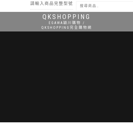
請輸入商品完整型號
QKSHOPPING
搜尋
EGAWA穎川購物 /
QKSHOPPING完全購物網