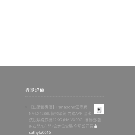
近期評價
【出清優惠價】Panasonic國際牌
NA-LX128BL 變頻滾筒 內建APP 溫水
洗脫烘洗衣機12KG (NA-VX90GL接替機種)
(R右開/L左開) 含定位安裝 全新公司貨
由
cathylu0616