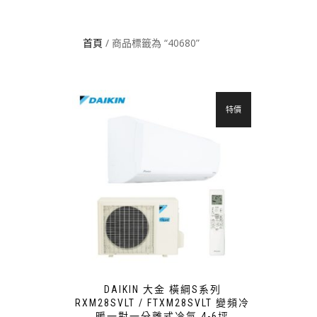
首頁
/ 商品標籤為 “40680”
特價
DAIKIN 大金 橫綱S系列
RXM28SVLT / FTXM28SVLT 變頻冷
暖一對一分離式冷氣 4-6坪