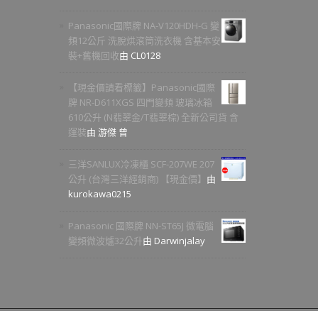
Panasonic國際牌 NA-V120HDH-G 變
頻12公斤 洗脫烘滾筒洗衣機 含基本安
裝+舊機回收
由 CL0128
【現金價請看標籤】Panasonic國際
牌 NR-D611XGS 四門變頻 玻璃冰箱
610公升 (N翡翠金/T翡翠棕) 全新公司貨 含
運裝
由 游傑 曾
三洋SANLUX冷凍櫃 SCF-207WE 207
公升 (台灣三洋經銷商) 【現金價】
由
kurokawa0215
Panasonic 國際牌 NN-ST65J 微電腦
變頻微波爐32公升
由 Darwinjalay