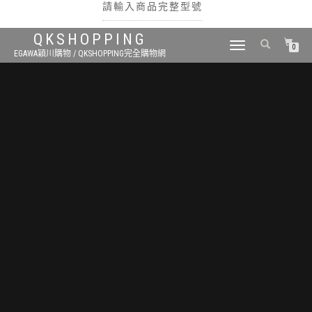
請輸入商品完整型號
QKSHOPPING
TOGGLE
0
EGAWA穎川購物 / QKSHOPPING完全購物網
NAVIGATION
搜尋