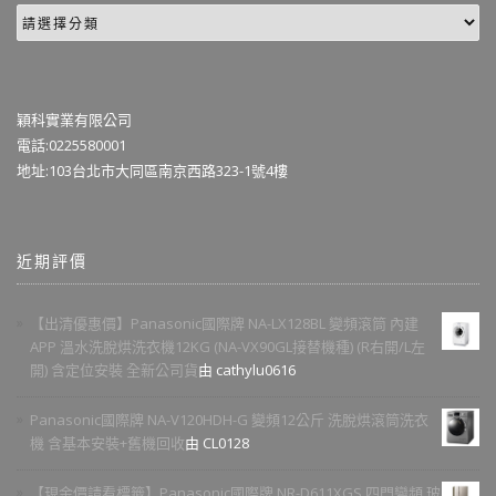
穎科實業有限公司
電話:0225580001
地址:103台北市大同區南京西路323-1號4樓
近期評價
【出清優惠價】Panasonic國際牌 NA-LX128BL 變頻滾筒 內建
APP 溫水洗脫烘洗衣機12KG (NA-VX90GL接替機種) (R右開/L左
開) 含定位安裝 全新公司貨
由 cathylu0616
Panasonic國際牌 NA-V120HDH-G 變頻12公斤 洗脫烘滾筒洗衣
機 含基本安裝+舊機回收
由 CL0128
【現金價請看標籤】Panasonic國際牌 NR-D611XGS 四門變頻 玻