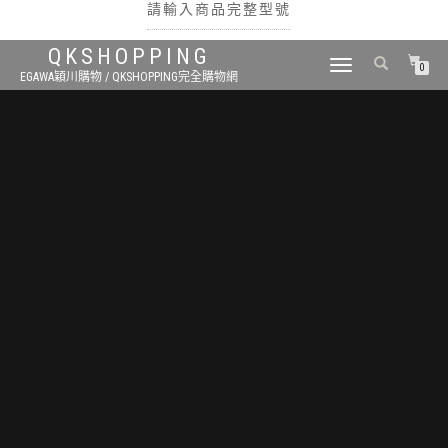
請輸入商品完整型號
QKSHOPPING
TOGGLE
0
EGAWA穎川購物 / QKSHOPPING完全購物網
NAVIGATION
搜尋