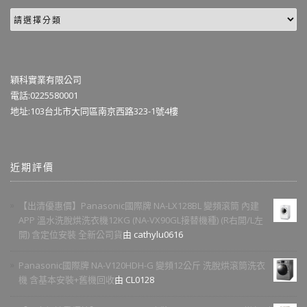
穎科實業有限公司
電話:0225580001
地址:103台北市大同區南京西路323-1號4樓
近期評價
【出清優惠價】Panasonic國際牌 NA-LX128BL 變頻滾筒 內建
APP 溫水洗脫烘洗衣機12KG (NA-VX90GL接替機種) (R右開/L左
開) 含定位安裝 全新公司貨
由 cathylu0616
Panasonic國際牌 NA-V120HDH-G 變頻12公斤 洗脫烘滾筒洗衣
機 含基本安裝+舊機回收
由 CL0128