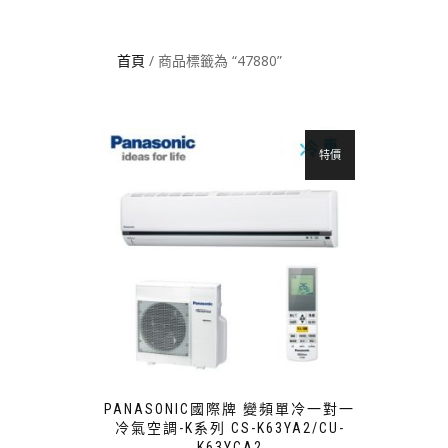
首頁
/ 商品標籤為 “47880”
特價
PANASONIC國際牌 變頻單冷一對一
冷氣空調-K系列 CS-K63YA2/CU-
K63YCA2