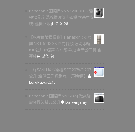
Panasonic國際牌 NA-V120HDH-G 變
頻12公斤 洗脫烘滾筒洗衣機 含基本安
裝+舊機回收
由 CL0128
【現金價請看標籤】Panasonic國際
牌 NR-D611XGS 四門變頻 玻璃冰箱
610公升 (N翡翠金/T翡翠棕) 全新公司貨 含
運裝
由 游傑 曾
三洋SANLUX冷凍櫃 SCF-207WE 207
公升 (台灣三洋經銷商) 【現金價】
由
kurokawa0215
Panasonic 國際牌 NN-ST65J 微電腦
變頻微波爐32公升
由 Darwinjalay