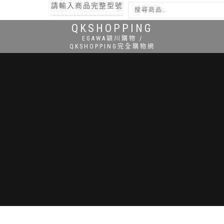
請輸入商品完整型號
QKSHOPPING
搜尋
EGAWA穎川購物 /
QKSHOPPING完全購物網