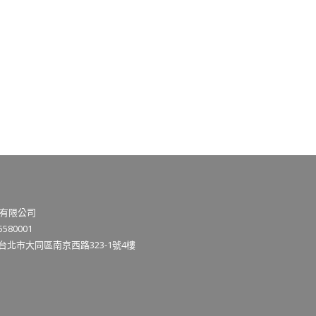
有限公司
580001
3台北市大同區南京西路323-1號4樓