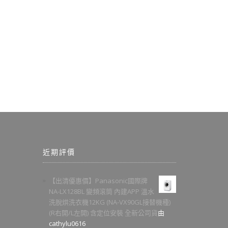
近期評價
【出清優惠價】Panasonic國際牌
NA-LX128BL 變頻滾筒 內建APP 溫水
洗脫烘洗衣機12KG (NA-VX90GL接替機種)
(R右開/L左開) 含定位安裝 全新公司貨
由
cathylu0616