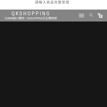
請輸入商品完整型號
QKSHOPPING
TOGGLE
0
EGAWA穎川購物 / QKSHOPPING完全購物網
NAVIGATION
搜尋