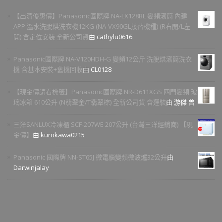
【出清優惠價】Panasonic國際牌 NA-LX128BL 變頻滾筒 內建
APP 溫水洗脫烘洗衣機12KG (NA-VX90GL接替機種) (R右開/L左
開) 含定位安裝 全新公司貨
由 cathylu0616
Panasonic國際牌 NA-V120HDH-G 變頻12公斤 洗脫烘滾筒洗衣
機 含基本安裝+舊機回收
由 CL0128
【現金價請看標籤】Panasonic國際牌 NR-D611XGS 四門變頻 玻
璃冰箱 610公升 (N翡翠金/T翡翠棕) 全新公司貨 含運裝
由 游傑 曾
三洋SANLUX冷凍櫃 SCF-207WE 207公升 (台灣三洋經銷商) 【現
金價】
由 kurokawa0215
Panasonic 國際牌 NN-ST65J 微電腦變頻微波爐32公升
由
Darwinjalay