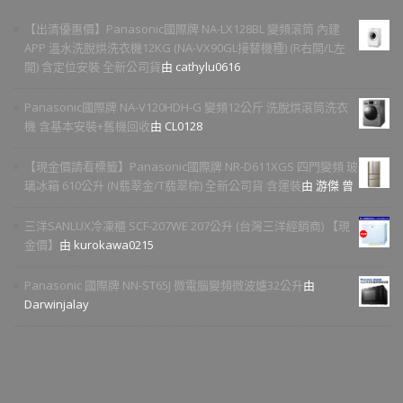
【出清優惠價】Panasonic國際牌 NA-LX128BL 變頻滾筒 內建
APP 溫水洗脫烘洗衣機12KG (NA-VX90GL接替機種) (R右開/L左
開) 含定位安裝 全新公司貨
由 cathylu0616
Panasonic國際牌 NA-V120HDH-G 變頻12公斤 洗脫烘滾筒洗衣
機 含基本安裝+舊機回收
由 CL0128
【現金價請看標籤】Panasonic國際牌 NR-D611XGS 四門變頻 玻
璃冰箱 610公升 (N翡翠金/T翡翠棕) 全新公司貨 含運裝
由 游傑 曾
三洋SANLUX冷凍櫃 SCF-207WE 207公升 (台灣三洋經銷商) 【現
金價】
由 kurokawa0215
Panasonic 國際牌 NN-ST65J 微電腦變頻微波爐32公升
由
Darwinjalay