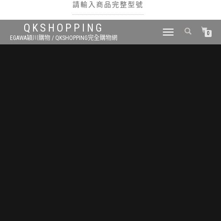
請輸入商品完整型號
QKSHOPPING
TOGGLE
0
EGAWA穎川購物 / QKSHOPPING完全購物網
NAVIGATION
搜尋