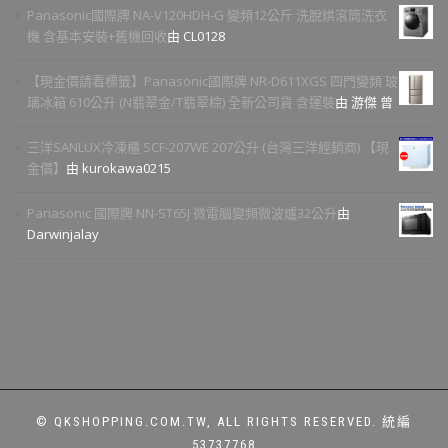
Panasonic國際牌 NA-V120HDH-G 變頻12公斤 洗脫烘滾筒洗衣
機 含基本安裝+舊機回收
由 CL0128
【現金價請看標籤】Panasonic國際牌 NR-D611XGS 四門變頻 玻
璃冰箱 610公升 (N翡翠金/T翡翠棕) 全新公司貨 含運裝
由 游傑 曾
三洋SANLUX冷凍櫃 SCF-207WE 207公升 (台灣三洋經銷商) 【現
金價】
由 kurokawa0215
Panasonic 國際牌 NN-ST65J 微電腦變頻微波爐32公升
由
Darwinjalay
© QKSHOPPING.COM.TW, ALL RIGHTS RESERVED. 統編
53737768