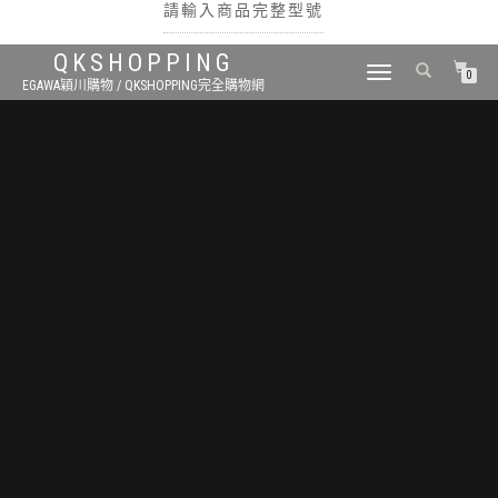
請輸入商品完整型號
QKSHOPPING
TOGGLE
0
EGAWA穎川購物 / QKSHOPPING完全購物網
NAVIGATION
搜尋