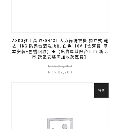
ASKO雅士高 W8844XL 大滾筒洗衣機 獨立式 乾
衣11KG 防過敏清洗功能 白色110V【含運費+基
本安裝+舊機回收】★【出貨區域限台北市,新北
市,跨區安裝需加收跨區費】
NT$
98,000
NT$
92,200
特價