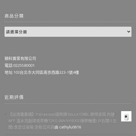
商品分類
穎科實業有限公司
電話:0225580001
地址:103台北市大同區南京西路323-1號4樓
近期評價
【出清優惠價】Panasonic國際牌 NA-LX128BL 變頻滾筒 內建
APP 溫水洗脫烘洗衣機12KG (NA-VX90GL接替機種) (R右開/L左
開) 含定位安裝 全新公司貨
由 cathylu0616