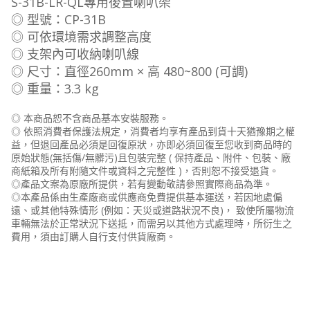
S-31B-LR-QL專用後置喇叭架
◎ 型號：CP-31B
◎ 可依環境需求調整高度
◎ 支架內可收納喇叭線
◎ 尺寸：直徑260mm × 高 480~800 (可調)
◎ 重量：3.3 kg
◎ 本商品恕不含商品基本安裝服務。
◎ 依照消費者保護法規定，消費者均享有產品到貨十天猶豫期之權
益，但退回產品必須是回復原狀，亦即必須回復至您收到商品時的
原始狀態(無括傷/無髒污)且包裝完整 ( 保持產品、附件、包裝、廠
商紙箱及所有附隨文件或資料之完整性 )，否則恕不接受退貨。
◎產品文案為原廠所提供，若有變動敬請參照實際商品為準。
◎本產品係由生產廠商或供應商免費提供基本運送，若因地處偏
遠、或其他特殊情形 (例如：天災或道路狀況不良)， 致使所屬物流
車輛無法於正常狀況下送抵，而需另以其他方式處理時，所衍生之
費用，須由訂購人自行支付供貨廠商。