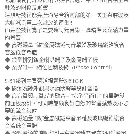
它能讓我們計算從喇叭頻率響應之中，看出音箱垂直
駐波的關係及影響。
這項新技術能完全消除音箱內部的第一次垂直駐波及
大幅減低第二次駐波的產生 !
而這些技術為了是要獲得無音染，既精準又充滿力量
的聲音 !
◆ 高磁通量 ”釹”金屬磁鐵高音單體及玻璃纖維複合
音盆低音單體
◆ 縱型排列鍍金喇叭端子及金屬端子板
◆ 業界唯一 “相位控制技術” (Phase Control)
S-31系列中置聲道揚聲器S-31C-K
◆ 簡潔洗鍊外觀與水滴狀聲學設計音箱
◆ 高音質與高質感的融合─ “完全平面化” 的單體與
前面板設計，可同時兼顧良好自然的聲音擴散及不必
要的聲音繞射
◆ 高磁通量 ”釹”金屬磁鐵高音單體及玻璃纖維複合
音盆低音單體
◆ 類點音源的喇叭設計─高音單體安置在2個低音單