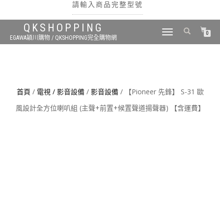
請輸入商品完整型號
QKSHOPPING
TOGGLE
0
EGAWA穎川購物 / QKSHOPPING完全購物網
NAVIGATION
搜尋
首頁
/
電視 / 影音設備
/
影音設備
/ 【Pioneer 先鋒】 S-31 歐
風設計全方位喇叭組 (主聲+前置+候置聲道揚聲器) 【含運費】