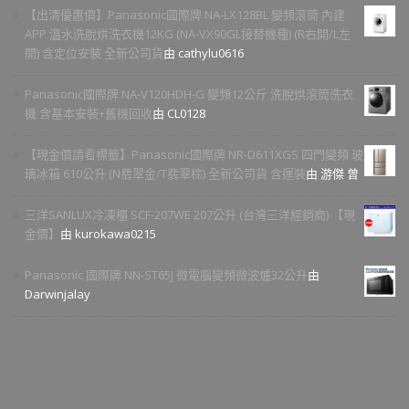
【出清優惠價】Panasonic國際牌 NA-LX128BL 變頻滾筒 內建
APP 溫水洗脫烘洗衣機12KG (NA-VX90GL接替機種) (R右開/L左
開) 含定位安裝 全新公司貨
由 cathylu0616
Panasonic國際牌 NA-V120HDH-G 變頻12公斤 洗脫烘滾筒洗衣
機 含基本安裝+舊機回收
由 CL0128
【現金價請看標籤】Panasonic國際牌 NR-D611XGS 四門變頻 玻
璃冰箱 610公升 (N翡翠金/T翡翠棕) 全新公司貨 含運裝
由 游傑 曾
三洋SANLUX冷凍櫃 SCF-207WE 207公升 (台灣三洋經銷商) 【現
金價】
由 kurokawa0215
Panasonic 國際牌 NN-ST65J 微電腦變頻微波爐32公升
由
Darwinjalay