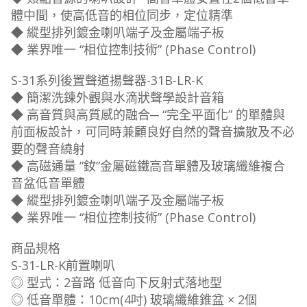
體中間，使高低音的相位同步，定位精準
◆ 縱型排列鍍金喇叭端子及金屬端子板
◆ 業界唯一 “相位控制技術” (Phase Control)
S-31系列後置聲道揚聲器-31B-LR-K
◆ 簡潔洗鍊外觀與水滴狀聲學設計音箱
◆ 高音質與高質感的融合─ “完全平面化” 的單體與
前面板設計，可同時兼顧良好自然的聲音擴散及不必
要的聲音繞射
◆ 高磁通量 ”釹”金屬磁鐵高音單體及玻璃纖維複合
音盆低音單體
◆ 縱型排列鍍金喇叭端子及金屬端子板
◆ 業界唯一 “相位控制技術” (Phase Control)
商品規格
S-31-LR-K前置喇叭
◎ 型式：2音路 低音向下反射式落地型
◎ 低音單體：10cm(4吋) 玻璃纖維錐盆 × 2個