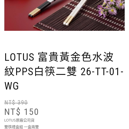
LOTUS 富貴黃金色水波
紋PPS白筷二雙 26-TT-01-
WG
NT$
390
NT$
150
LOTUS原廠公司貨
雙筷禮盒組 一盒兩雙