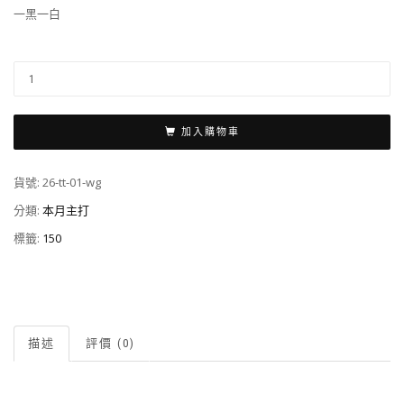
一黑一白
加入購物車
貨號:
26-tt-01-wg
分類:
本月主打
標籤:
150
描述
評價 (0)