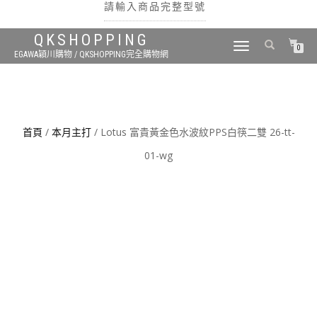
請輸入商品完整型號
QKSHOPPING
TOGGLE
0
EGAWA穎川購物 / QKSHOPPING完全購物網
NAVIGATION
搜尋
首頁
/
本月主打
/ Lotus 富貴黃金色水波紋PPS白筷二雙 26-tt-
01-wg