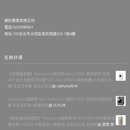
穎科實業有限公司
電話:0225580001
地址:103台北市大同區南京西路323-1號4樓
近期評價
【出清優惠價】Panasonic國際牌 NA-LX128BL 變頻滾筒 內建
APP 溫水洗脫烘洗衣機12KG (NA-VX90GL接替機種) (R右開/L左
開) 含定位安裝 全新公司貨
由 cathylu0616
Panasonic國際牌 NA-V120HDH-G 變頻12公斤 洗脫烘滾筒洗衣
機 含基本安裝+舊機回收
由 CL0128
【現金價請看標籤】Panasonic國際牌 NR-D611XGS 四門變頻 玻
璃冰箱 610公升 (N翡翠金/T翡翠棕) 全新公司貨 含運裝
由 游傑 曾