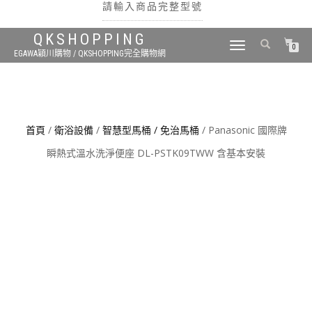
請輸入商品完整型號
QKSHOPPING
TOGGLE
0
EGAWA穎川購物 / QKSHOPPING完全購物網
NAVIGATION
搜尋
首頁
/
衛浴設備
/
智慧型馬桶 / 免治馬桶
/ Panasonic 國際牌
瞬熱式溫水洗淨便座 DL-PSTK09TWW 含基本安裝