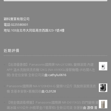
穎科實業有限公司
電話:0225580001
地址:103台北市大同區南京西路323-1號4樓
近期評價
【出清優惠價】Panasonic國際牌 NA-LX128BL 變頻滾筒 內建
APP 溫水洗脫烘洗衣機12KG (NA-VX90GL接替機種) (R右開/L左
開) 含定位安裝 全新公司貨
由 cathylu0616
Panasonic國際牌 NA-V120HDH-G 變頻12公斤 洗脫烘滾筒洗衣
機 含基本安裝+舊機回收
由 CL0128
【現金價請看標籤】Panasonic國際牌 NR-D611XGS 四門變頻 玻
璃冰箱 610公升 (N翡翠金/T翡翠棕) 全新公司貨 含運裝
由 游傑 曾