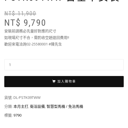
NT$
11,900
NT$
9,790
安裝前請務必先量好對應的尺寸
如現場尺寸不合，需酌收空趟退回費用!!
歡迎來電洽詢02-25580001 #陳先生
加入購物車
貨號:
DL-PSTK09TWW
分類:
本月主打
,
衛浴設備
,
智慧型馬桶 / 免治馬桶
標籤:
9790