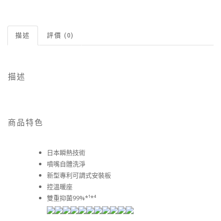
描述
評價 (0)
描述
商品特色
日本瞬熱技術
噴嘴自體洗淨
新型專利可調式安裝板
控溫暖座
雙重抑菌99%*¹*⁴