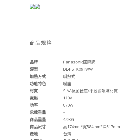
商品規格
品牌
Panasonic國際牌
類型
DL-PSTK09TWW
加熱方式
瞬熱式
功能特色
暖座
材質
SIAA抗菌便座/不銹鋼噴嘴材質
電壓
110V
功率
870W
承載重量
–
商品重量
4.9KG
商品尺寸
高174mm*寬584mm*深517mm
產地
台灣