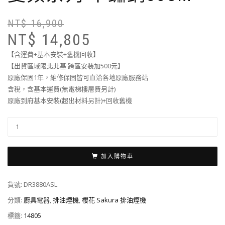
NT$
16,900
NT$
14,805
【含運費+基本安裝+舊機回收】
【出貨區域限北北基 跨區安裝加500元】
原廠保固1年，維修保固皆可直洽各地原廠服務站
含稅，含基本運費(無電梯樓層費另計)
原廠到府基本安裝(超出材料另計)+回收舊機
加入購物車
貨號:
DR3880ASL
分類:
廚具電器
,
排油煙機
,
櫻花 Sakura 排油煙機
標籤:
14805