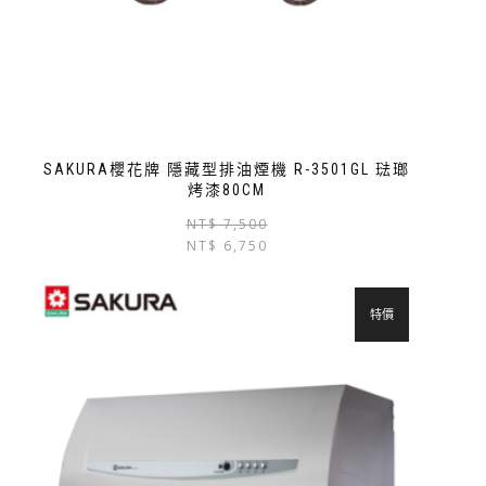
SAKURA櫻花牌 隱藏型排油煙機 R-3501GL 琺瑯
烤漆80CM
NT$
7,500
NT$
6,750
特價