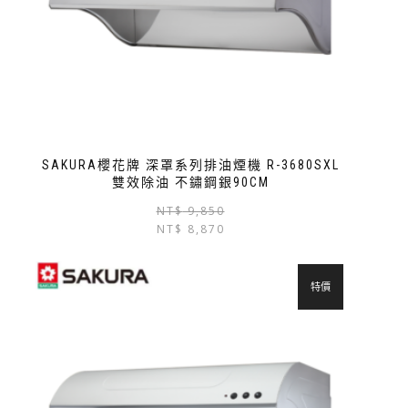
SAKURA櫻花牌 深罩系列排油煙機 R-3680SXL
雙效除油 不鏽鋼銀90CM
NT$
9,850
NT$
8,870
特價