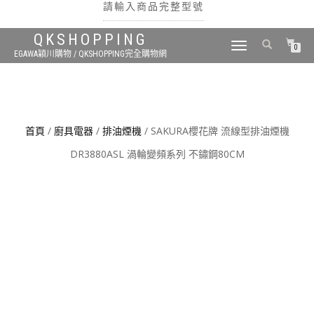
請輸入商品完整型號
QKSHOPPING
TOGGLE
0
EGAWA穎川購物 / QKSHOPPING完全購物網
NAVIGATION
搜尋
首頁
/
廚具電器
/
排油煙機
/ SAKURA櫻花牌 流線型排油煙機
DR3880ASL 渦輪變頻系列 不鏽鋼80CM