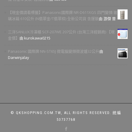
【現金價請看標籤】Panasonic國際牌 NR-D611XGS 四門變頻 玻
璃冰箱 610公升 (N翡翠金/T翡翠棕) 全新公司貨 含運裝
由 游傑 曾
三洋SANLUX冷凍櫃 SCF-207WE 207公升 (台灣三洋經銷商) 【現
金價】
由 kurokawa0215
Panasonic 國際牌 NN-ST65J 微電腦變頻微波爐32公升
由
Darwinjalay
© QKSHOPPING.COM.TW, ALL RIGHTS RESERVED. 統編
53737768