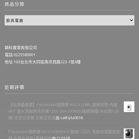
商品分類
穎科實業有限公司
電話:0225580001
地址:103台北市大同區南京西路323-1號4樓
近期評價
【出清優惠價】Panasonic國際牌 NA-LX128BL 變頻滾筒 內建
APP 溫水洗脫烘洗衣機12KG (NA-VX90GL接替機種) (R右開/L左
開) 含定位安裝 全新公司貨
由 cathylu0616
Panasonic國際牌 NA-V120HDH-G 變頻12公斤 洗脫烘滾筒洗衣
機 含基本安裝+舊機回收
由 CL0128