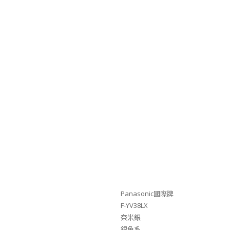
Panasonic國際牌
F-YV38LX
奈米銀
銀色系