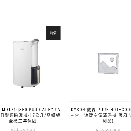
特價
 MD171QSE0 PURICARE™ UV
DYSON 戴森 PURE HOT+COO
IFI變頻除濕機-17公升/晶鑽銀
三合一涼暖空氣清淨機 暖風 涼
全機三年保固
利品)
NT$
25,900
NT$
29,900