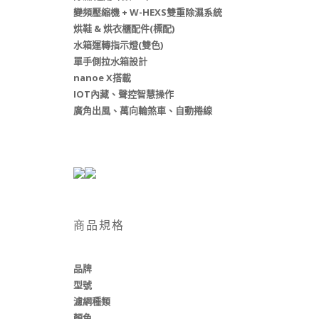
變頻壓縮機 + W-HEXS雙重除濕系統
烘鞋 & 烘衣櫃配件(標配)
水箱運轉指示燈(雙色)
單手側拉水箱設計
nanoe X搭載
IOT內藏、聲控智慧操作
廣角出風、萬向輪煞車、自動捲線
商品規格
品牌
型號
濾網種類
顏色