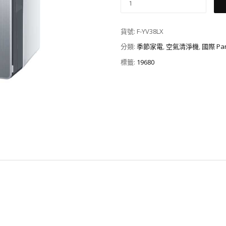
貨號:
F-YV38LX
分類:
季節家電
,
空氣清淨機
,
國際 Pa
標籤:
19680