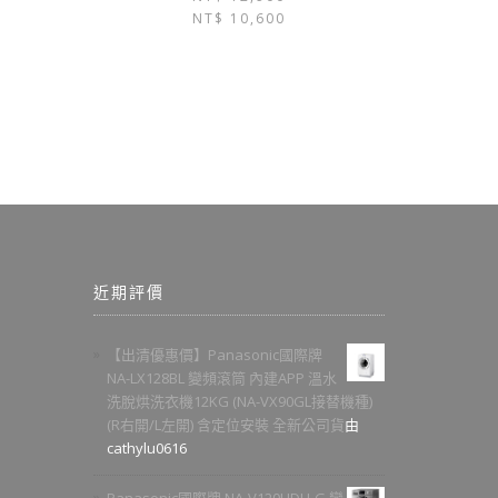
NT$
10,600
近期評價
【出清優惠價】Panasonic國際牌
NA-LX128BL 變頻滾筒 內建APP 溫水
洗脫烘洗衣機12KG (NA-VX90GL接替機種)
(R右開/L左開) 含定位安裝 全新公司貨
由
cathylu0616