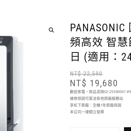
PANASONIC
頻高效 智慧
日 (適用：2
NT$
22,590
NT$
19,680
歡迎來電，商品咨詢02-25580001 #
維修保固可直洽各地原廠服務站
享松下原廠：全機1年原廠保固
本公司一律開立發票