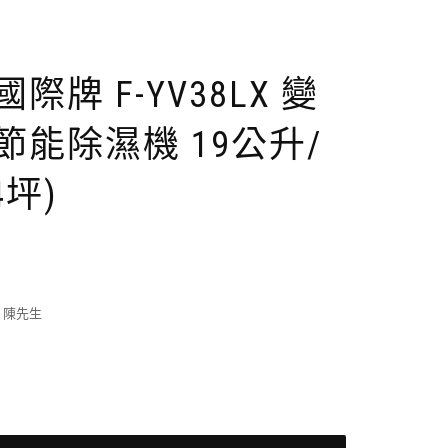
 國際牌 F-YV38LX 變
節能除濕機 19公升/
4坪)
9 陳先生