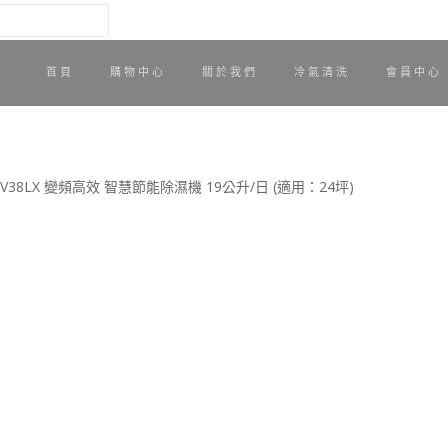
首頁
購物中心
關於我們
冷氣清洗
會員中心
 F-YV38LX 變頻高效 智慧節能除濕機 19公升/日 (適用：24坪)