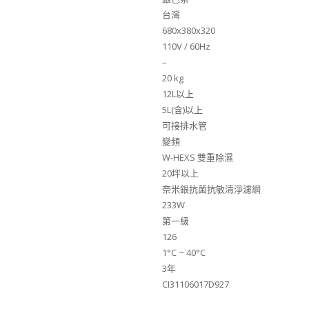
台灣
680x380x320
110V / 60Hz
–
20 kg
12L以上
5L(含)以上
可接排水管
變頻
W-HEXS 雙重除濕
20坪以上
奈米銀抗菌抗敏清淨濾網
233W
第一級
126
1°C ~ 40°C
3年
CI31106017D927