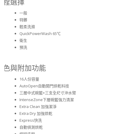
行程選擇
一般
特髒
輕柔洗滌
QuickPowerWash 65℃
衛生
預洗
特色與附加功能
16人份容量
AutoOpen自動開門烘乾科技
三層中式碗籃+三支全尺寸沖水臂
IntenseZone下層碗籃強力清潔
Extra Clean 加強潔淨
Extra Dry 加強烘乾
Express快洗
自動偵測烘乾
縮短洗程