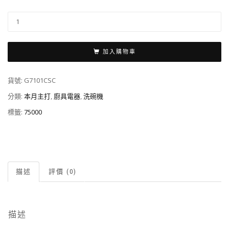
加入購物車
貨號:
G7101CSC
分類:
本月主打
,
廚具電器
,
洗碗機
標籤:
75000
描述
評價 (0)
描述