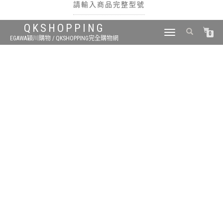
請輸入商品完整型號
QKSHOPPING
TOGGLE
0
EGAWA穎川購物 / QKSHOPPING完全購物網
NAVIGATION
搜尋