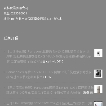
穎科實業有限公司
電話:0225580001
地址:103台北市大同區南京西路323-1號4樓
近期評價
【出清優惠價】Panasonic國際牌 NA-LX128BL 變頻滾筒 內建
APP 溫水洗脫烘洗衣機12KG (NA-VX90GL接替機種) (R右開/L左
開) 含定位安裝 全新公司貨
由 cathylu0616
Panasonic國際牌 NA-V120HDH-G 變頻12公斤 洗脫烘滾筒洗衣
機 含基本安裝+舊機回收
由 CL0128
【現金價請看標籤】Panasonic國際牌 NR-D611XGS 四門變頻 玻
璃冰箱 610公升 (N翡翠金/T翡翠棕) 全新公司貨 含運裝
由 游傑 曾
三洋SANLUX冷凍櫃 SCF-207WE 207公升 (台灣三洋經銷商) 【現