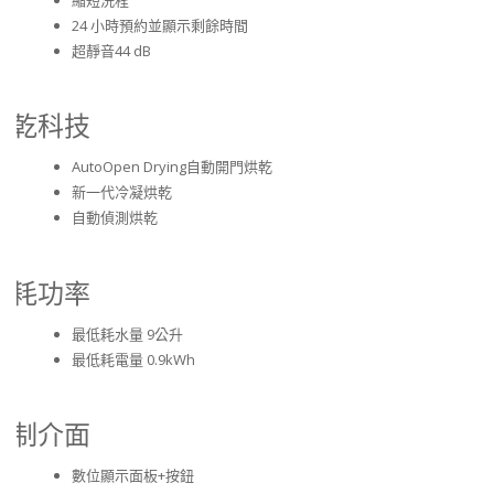
24 小時預約並顯示剩餘時間
超靜音44 dB
烘乾科技
AutoOpen Drying自動開門烘乾
新一代冷凝烘乾
自動偵測烘乾
消耗功率
最低耗水量 9公升
最低耗電量 0.9kWh
控制介面
數位顯示面板+按鈕