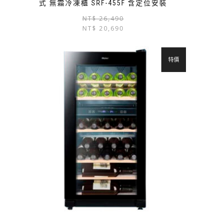
式 無霜冷凍櫃 SRF-455F 含定位安裝
NT$
26,490
NT$
20,690
特價