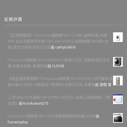
近期評價
【出清優惠價】Panasonic國際牌 NA-LX128BL 變頻滾筒 內建
APP 溫水洗脫烘洗衣機12KG (NA-VX90GL接替機種) (R右開/L左
開) 含定位安裝 全新公司貨
由 cathylu0616
Panasonic國際牌 NA-V120HDH-G 變頻12公斤 洗脫烘滾筒洗衣
機 含基本安裝+舊機回收
由 CL0128
【現金價請看標籤】Panasonic國際牌 NR-D611XGS 四門變頻 玻
璃冰箱 610公升 (N翡翠金/T翡翠棕) 全新公司貨 含運裝
由 游傑 曾
三洋SANLUX冷凍櫃 SCF-207WE 207公升 (台灣三洋經銷商) 【現
金價】
由 kurokawa0215
Panasonic 國際牌 NN-ST65J 微電腦變頻微波爐32公升
由
Darwinjalay