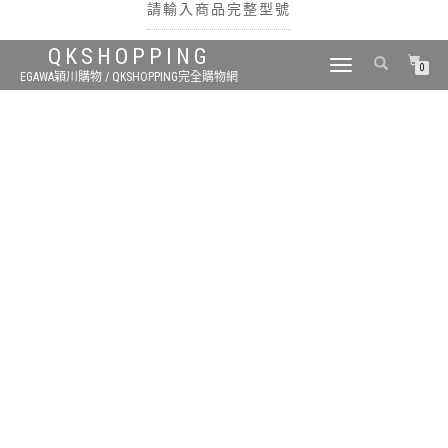
請輸入商品完整型號
QKSHOPPING
TOGGLE
0
EGAWA穎川購物 / QKSHOPPING完全購物網
NAVIGATION
搜尋