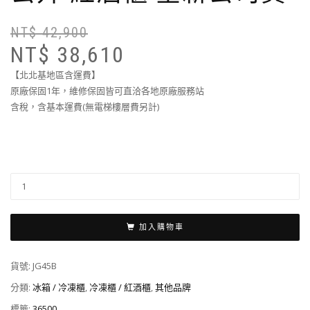
NT$
42,900
NT$
38,610
【北北基地區含運費】
原廠保固1年，維修保固皆可直洽各地原廠服務站
含稅，含基本運費(無電梯樓層費另計)
加入購物車
貨號:
JG45B
分類:
冰箱 / 冷凍櫃
,
冷凍櫃 / 紅酒櫃
,
其他品牌
標籤:
36500