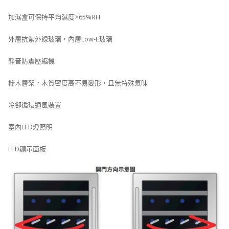
加濕盒可保持平均濕度>65%RH
外層抗紫外線玻璃，內層Low-E玻璃
靜音防震壓縮機
櫸木層架，木質密度高不易變形，且無特殊氣味
冷卻循環通風裝置
室內LED燈照明
LED顯示面板