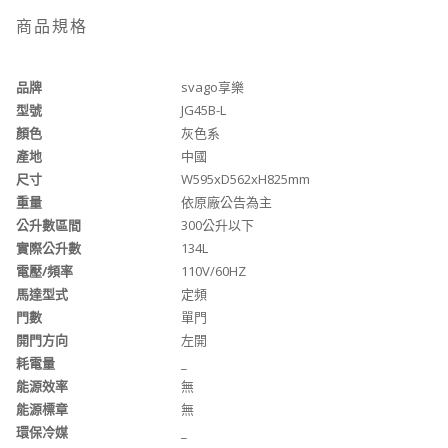
商品規格
品牌
svago享樂
型號
JG45B-L
顏色
灰色系
產地
中國
尺寸
W595xD562xH825mm
重量
依原廠公告為主
公升數區間
300公升以下
實際公升數
134L
電壓/頻率
110V/60HZ
馬達型式
定頻
門數
單門
開門方向
左開
耗電量
_
能源效率
無
能源標章
無
環保冷媒
_