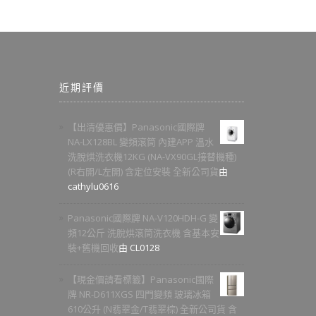
近期評價
【出清優惠價】Panasonic國際牌
NA-LX128BL 變頻滾筒 內建APP 溫水
洗脫烘洗衣機12KG (NA-VX90GL接替機種)
(R右開/L左開) 含定位安裝 全新公司貨
由
cathylu0616
Panasonic國際牌 NA-V120HDH-G 變
頻12公斤 洗脫烘滾筒洗衣機 含基本安
裝+舊機回收
由 CL0128
【現金價請看標籤】Panasonic國際
牌 NR-D611XGS 四門變頻 玻璃冰箱
610公升 (N翡翠金/T翡翠棕) 全新公司貨 含