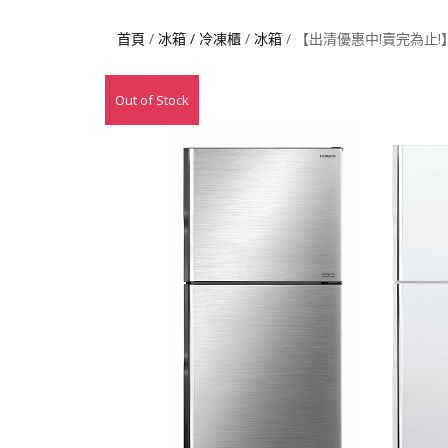
首頁
/
冰箱 / 冷凍櫃
/
冰箱
/ 【出清優惠中!賣完為止!】
Out of Stock
特價