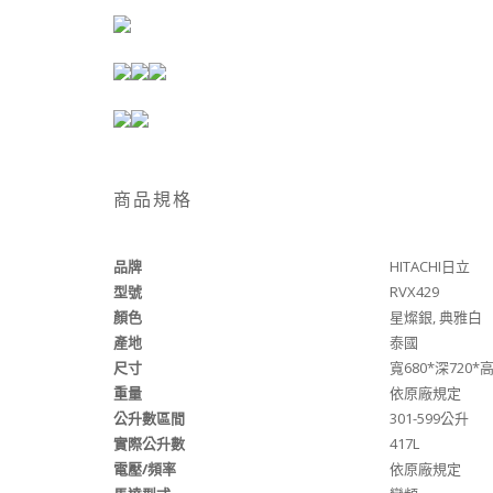
商品規格
品牌
HITACHI日立
型號
RVX429
顏色
星燦銀, 典雅白
產地
泰國
尺寸
寬680*深720*高
重量
依原廠規定
公升數區間
301-599公升
實際公升數
417L
電壓/頻率
依原廠規定