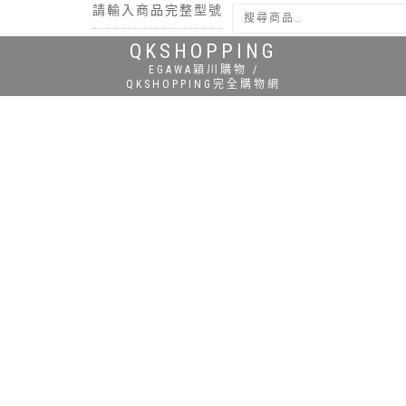
請輸入商品完整型號
QKSHOPPING
搜尋
EGAWA穎川購物 /
QKSHOPPING完全購物網