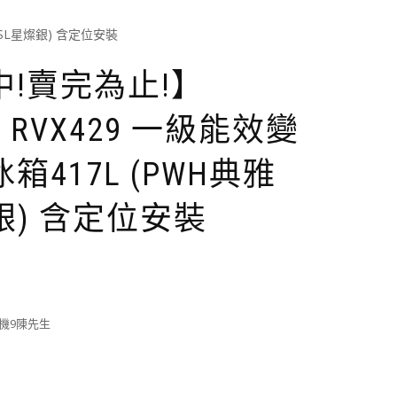
BSL星燦銀) 含定位安裝
!賣完為止!】
立 RVX429 一級能效變
417L (PWH典雅
銀) 含定位安裝
分機9陳先生