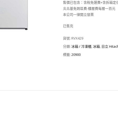
售價已包含：含稅免運費+含拆箱定
北北基免跨區費-樓層費每層一百元
本公司一律開立發票
已售完
貨號:
RVX429
分類:
冰箱 / 冷凍櫃
,
冰箱
,
日立 Hita
標籤:
20900