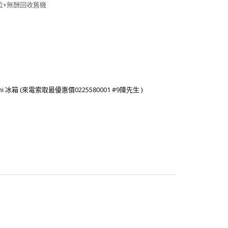
位+無酬回收舊機
chi 冰箱 (來電索取最優惠價0225580001 #9陳先生 )