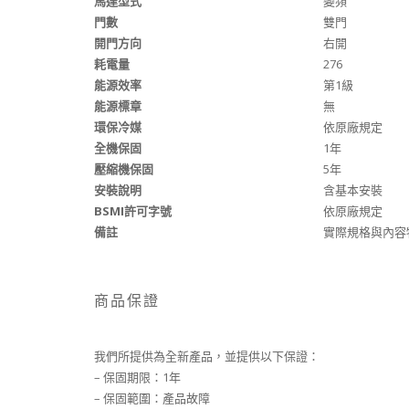
馬達型式
變頻
門數
雙門
開門方向
右開
耗電量
276
能源效率
第1級
能源標章
無
環保冷媒
依原廠規定
全機保固
1年
壓縮機保固
5年
安裝說明
含基本安裝
BSMI許可字號
依原廠規定
備註
實際規格與內容
商品保證
我們所提供為全新產品，並提供以下保證：
– 保固期限：1年
– 保固範圍：產品故障