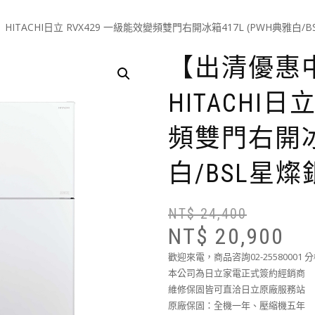
HITACHI日立 RVX429 一級能效變頻雙門右開冰箱417L (PWH典雅白/
【出清優惠中
HITACHI日
頻雙門右開冰箱
白/BSL星燦
NT$
24,400
NT$
20,900
歡迎來電，商品咨詢02-25580001 
本公司為日立家電正式簽約經銷商
維修保固皆可直洽日立原廠服務站
原廠保固：全機一年、壓縮機五年