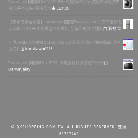
Panasonic國際牌 NA-V120HDH-G 變頻12公斤 洗脫烘滾筒洗衣
機 含基本安裝+舊機回收
由 CL0128
【現金價請看標籤】Panasonic國際牌 NR-D611XGS 四門變頻 玻
璃冰箱 610公升 (N翡翠金/T翡翠棕) 全新公司貨 含運裝
由 游傑 曾
三洋SANLUX冷凍櫃 SCF-207WE 207公升 (台灣三洋經銷商) 【現
金價】
由 kurokawa0215
Panasonic 國際牌 NN-ST65J 微電腦變頻微波爐32公升
由
Darwinjalay
© QKSHOPPING.COM.TW, ALL RIGHTS RESERVED. 統編
53737768