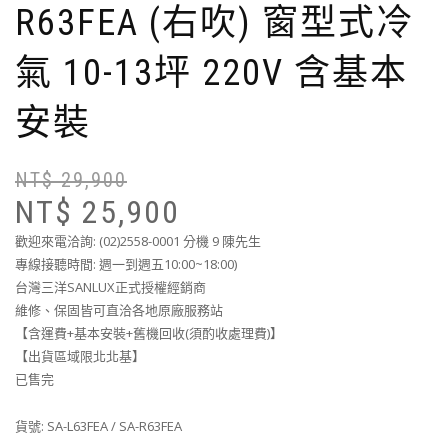
R63FEA (右吹) 窗型式冷
氣 10-13坪 220V 含基本
安裝
NT$
29,900
NT$
25,900
歡迎來電洽詢: (02)2558-0001 分機 9 陳先生
專線接聽時間: 週一到週五10:00~18:00)
台灣三洋SANLUX正式授權經銷商
維修、保固皆可直洽各地原廠服務站
【含運費+基本安裝+舊機回收(須酌收處理費)】
【出貨區域限北北基】
已售完
貨號:
SA-L63FEA / SA-R63FEA