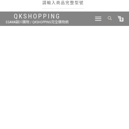
請輸入商品完整型號
QKSHOPPING
TOGGLE
0
EGAWA穎川購物 / QKSHOPPING完全購物網
NAVIGATION
搜尋