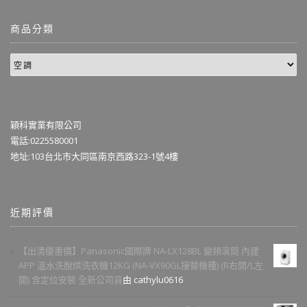
商品分類
穎科實業有限公司
電話:0225580001
地址:103台北市大同區南京西路323-1號4樓
近期評價
【出清優惠價】Panasonic國際牌 NA-LX128BL 變頻滾筒 內建
APP 溫水洗脫烘洗衣機12KG (NA-VX90GL接替機種) (R右開/L左
開) 含定位安裝 全新公司貨
由 cathylu0616