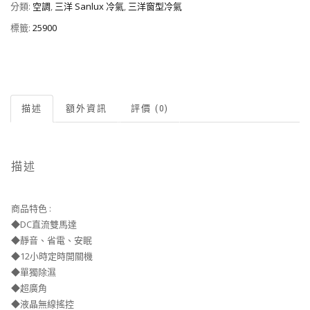
分類:
空調
,
三洋 Sanlux 冷氣
,
三洋窗型冷氣
標籤:
25900
描述
額外資訊
評價 (0)
描述
商品特色 :
◆DC直流雙馬達
◆靜音、省電、安眠
◆12小時定時開關機
◆單獨除濕
◆超廣角
◆液晶無線搖控