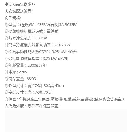
◆此商品無送贈品
★安裝配送流程 :
商品規格:
◎型號：(左吹)SA-L63FEA/(右吹)SA-R63FEA
◎冷氣機機組構成方式：單體式
◎額定冷氣能力：6.3 kW
◎額定冷氣能力消耗電功率：2.027 kW
◎冷氣季節性能因數CSPF：3.25 kWh/kWh
◎最低能源效率基準：3.25 kWh/kWh
◎年耗電量：2300(度/年)
◎電壓 : 220V
◎商品重量 : 66KG
◎外型尺寸：寬 67X深 80X高 45cm
◎安裝尺寸：高 47X寬 70 cm
◎保固 : 全機原廠三年保固(壓縮機/風扇馬達/主機板) (依原廠公告為主，
人為及外觀、零件不在保固範圍)