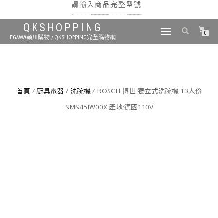
請輸入商品完整型號
QKSHOPPING
TOGGLE
0
EGAWA穎川購物 / QKSHOPPING完全購物網
NAVIGATION
搜尋
首頁
/
廚具電器
/
洗碗機
/ BOSCH 博世 獨立式洗碗機 13人份
SMS45IW00X 產地:德國110V