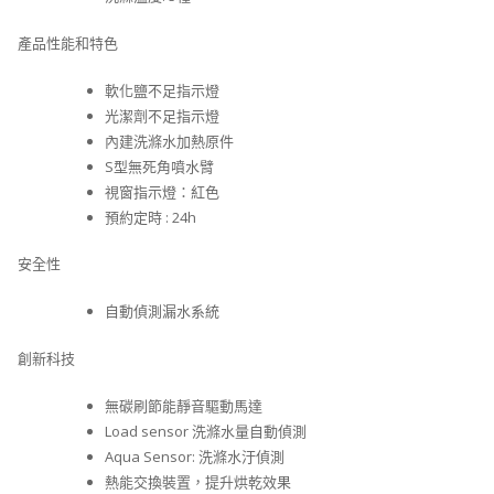
產品性能和特色
軟化鹽不足指示燈
光潔劑不足指示燈
內建洗滌水加熱原件
S型無死角噴水臂
視窗指示燈：紅色
預約定時 : 24h
安全性
自動偵測漏水系統
創新科技
無碳刷節能靜音驅動馬達
Load sensor 洗滌水量自動偵測
Aqua Sensor: 洗滌水汙偵測
熱能交換裝置，提升烘乾效果