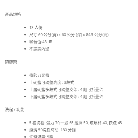
產品規格
13 人份
尺寸 60 公分(寬) x 60 公分 (深) x 84.5 公分(高)
噪音值:48 dB
不鏽鋼內壁
碗籃架
筷匙刀叉籃
上碗籃可調整高度 : 3段式
上層碗籃多段式可調整支架 : 4 組可折疊架
下層碗籃多段式可調整支架 : 4 組可折疊架
洗程 / 功能
5 種洗程: 強力 70,一般 65,經濟 50, 玻璃杯 40, 快洗 45
經濟 50洗程時間: 180 分鐘
洗滌溫度: 5種