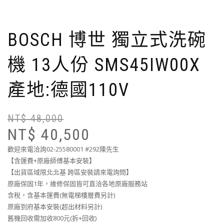
BOSCH 博世 獨立式洗碗
機 13人份 SMS45IW00X
產地:德國110V
NT$
48,000
NT$
40,500
歡迎來電洽詢02-25580001 #292陳先生
【含運費+原廠師傅基本安裝】
【出貨區域限北北基 跨區安裝請來電詢問】
原廠保固1年，維修保固皆可直洽各地原廠服務站
含稅，含基本運費(無電梯樓層費另計)
原廠到府基本安裝(超出材料另計)
舊機回收需加收800元(拆+回收)