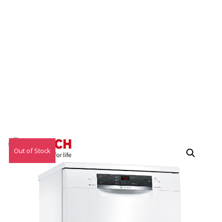
Out of Stock
特價