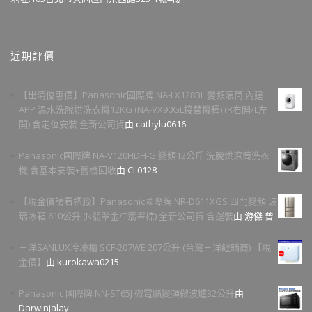
近期評價
【出清優惠價】Panasonic國際牌 NA-LX128BL 變頻滾筒 內建
APP 溫水洗脫烘洗衣機12KG (NA-VX90GL接替機種) (R右開/L左
開) 含定位安裝 全新公司貨
由 cathylu0616
Panasonic國際牌 NA-V120HDH-G 變頻12公斤 洗脫烘滾筒洗衣
機 含基本安裝+舊機回收
由 CL0128
【現金價請看標籤】Panasonic國際牌 NR-D611XGS 四門變頻 玻
璃冰箱 610公升 (N翡翠金/T翡翠棕) 全新公司貨 含運裝
由 游傑 曾
三洋SANLUX冷凍櫃 SCF-207WE 207公升 (台灣三洋經銷商) 【現
金價】
由 kurokawa0215
Panasonic 國際牌 NN-ST65J 微電腦變頻微波爐32公升
由
Darwinjalay