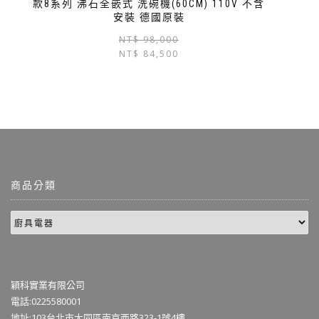
款8系列 沸石全嵌式 洗碗機(60CM) 110V 不含
安裝 德國原裝
NT$
98,000
NT$
84,500
商品分類
穎科實業有限公司
電話:0225580001
地址:103台北市大同區南京西路323-1號4樓