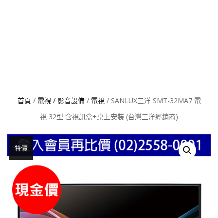
首頁
/
電視 / 影音設備
/
電視
/ SANLUX三洋 SMT-32MA7 電
視 32型 含視訊盒+桌上安裝 (台灣三洋經銷商)
特價