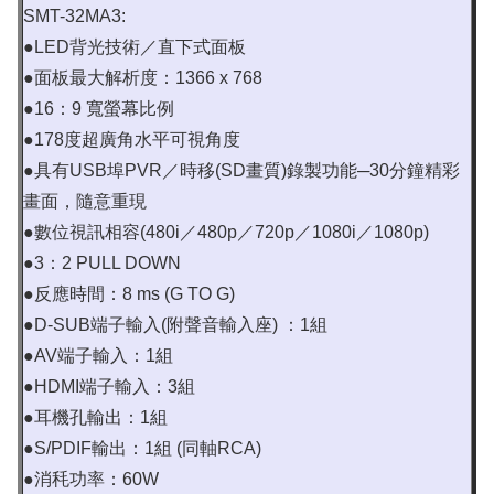
SMT-32MA3:
●LED背光技術／直下式面板
●面板最大解析度：1366 x 768
●16：9 寬螢幕比例
●178度超廣角水平可視角度
●具有USB埠PVR／時移(SD畫質)錄製功能─30分鐘精彩
畫面，隨意重現
●數位視訊相容(480i／480p／720p／1080i／1080p)
●3：2 PULL DOWN
●反應時間：8 ms (G TO G)
●D-SUB端子輸入(附聲音輸入座) ：1組
●AV端子輸入：1組
●HDMI端子輸入：3組
●耳機孔輸出：1組
●S/PDIF輸出：1組 (同軸RCA)
●消秏功率：60W