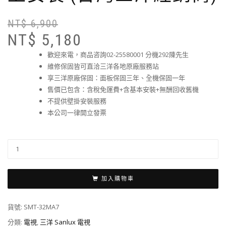
NT$
6,900
NT$
5,180
歡迎來電，商品咨詢02-25580001 分機292陳先生
維修保固皆可直洽三洋各地原廠服務站
享三洋原廠保固：面板保固三年、全機保固一年
售價已包含：含稅免運費+含基本安裝+無酬回收舊機
不提供壁掛安裝服務
本公司一律開立發票
加入購物車
貨號:
SMT-32MA7
分類:
電視
,
三洋 Sanlux 電視