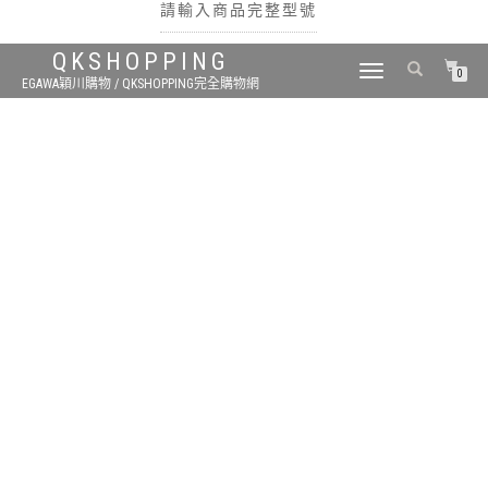
請輸入商品完整型號
QKSHOPPING
TOGGLE
0
EGAWA穎川購物 / QKSHOPPING完全購物網
NAVIGATION
搜尋