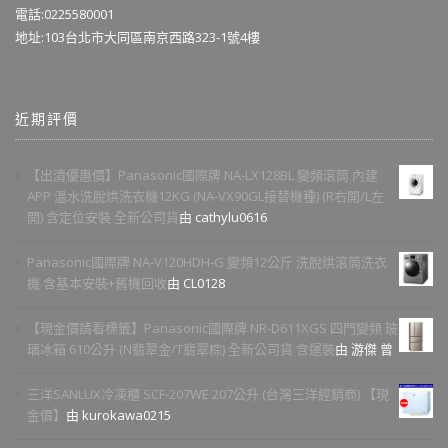
電話:0225580001
地址:103台北市大同區南京西路323-1號4樓
近期評價
【出清優惠價】Panasonic國際牌 NA-LX128BL 變頻滾筒 內建
APP 溫水洗脫烘洗衣機12KG (NA-VX90GL接替機種) (R右開/L左
開) 含定位安裝 全新公司貨
由 cathylu0616
Panasonic國際牌 NA-V120HDH-G 變頻12公斤 洗脫烘滾筒洗衣
機 含基本安裝+舊機回收
由 CL0128
【現金價請看標籤】Panasonic國際牌 NR-D611XGS 四門變頻 玻
璃冰箱 610公升 (N翡翠金/T翡翠棕) 全新公司貨 含運裝
由 游傑 曾
三洋SANLUX冷凍櫃 SCF-207WE 207公升 (台灣三洋經銷商) 【現
金價】
由 kurokawa0215