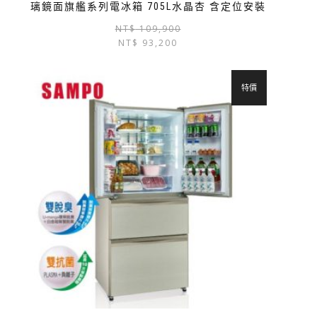
璃鏡面旗艦系列電冰箱 705L水晶杏 含定位安裝
NT$
109,900
NT$
93,200
特價