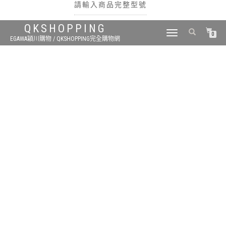
請輸入商品完整型號
QKSHOPPING
TOGGLE
0
EGAWA穎川購物 / QKSHOPPING完全購物網
NAVIGATION
搜尋