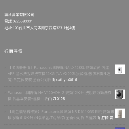
穎科實業有限公司
電話:0225580001
地址:103台北市大同區南京西路323-1號4樓
近期評價
【出清優惠價】Panasonic國際牌 NA-LX128BL 變頻滾筒 內建
APP 溫水洗脫烘洗衣機12KG (NA-VX90GL接替機種) (R右開/L左
開) 含定位安裝 全新公司貨
由 cathylu0616
Panasonic國際牌 NA-V120HDH-G 變頻12公斤 洗脫烘滾筒洗衣
機 含基本安裝+舊機回收
由 CL0128
【現金價請看標籤】Panasonic國際牌 NR-D611XGS 四門變頻 玻
璃冰箱 610公升 (N翡翠金/T翡翠棕) 全新公司貨 含運裝
由 游傑 曾