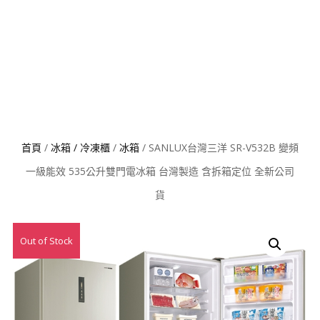
首頁
/
冰箱 / 冷凍櫃
/
冰箱
/ SANLUX台灣三洋 SR-V532B 變頻
一級能效 535公升雙門電冰箱 台灣製造 含拆箱定位 全新公司
貨
Out of Stock
特價