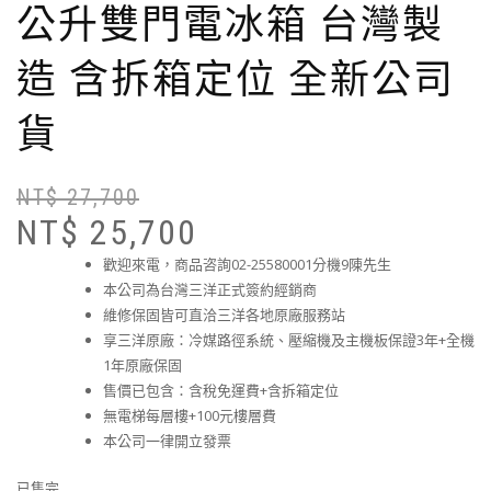
公升雙門電冰箱 台灣製
造 含拆箱定位 全新公司
貨
NT$
27,700
NT$
25,700
歡迎來電，商品咨詢02-25580001分機9陳先生
本公司為台灣三洋正式簽約經銷商
維修保固皆可直洽三洋各地原廠服務站
享三洋原廠：冷媒路徑系統、壓縮機及主機板保證3年+全機
1年原廠保固
售價已包含：含稅免運費+含拆箱定位
無電梯每層樓+100元樓層費
本公司一律開立發票
已售完