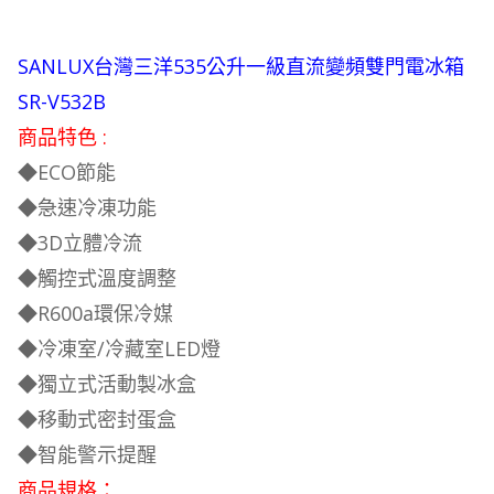
SANLUX台灣三洋535公升一級直流變頻雙門電冰箱
SR-V532B
商品特色 :
◆ECO節能
◆急速冷凍功能
◆3D立體冷流
◆觸控式溫度調整
◆R600a環保冷媒
◆冷凍室/冷藏室LED燈
◆獨立式活動製冰盒
◆移動式密封蛋盒
◆智能警示提醒
商品規格：