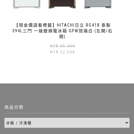
【現金價請看標籤】HITACHI日立 RG41B 泰製
394L三門 一級變頻電冰箱 GPW琉璃白 (左開/右
開)
NT$
35,400
NT$
32,568
商品分類