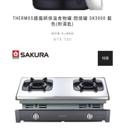
THERMOS膳魔師保溫食物罐.悶燒罐 SK3000 藍
色(附湯匙)
NT$
1,450
NT$
780
特價