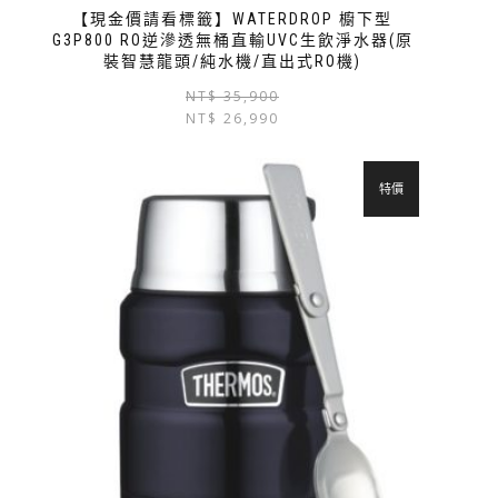
【現金價請看標籤】WATERDROP 櫥下型
G3P800 RO逆滲透無桶直輸UVC生飲淨水器(原
裝智慧龍頭/純水機/直出式RO機)
NT$
35,900
NT$
26,990
特價