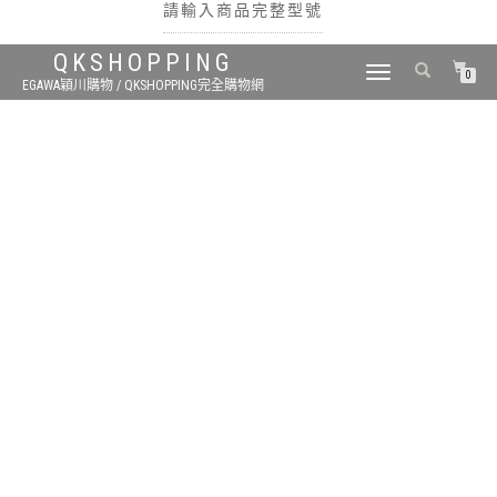
請輸入商品完整型號
QKSHOPPING
TOGGLE
0
EGAWA穎川購物 / QKSHOPPING完全購物網
NAVIGATION
搜尋