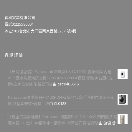
穎科實業有限公司
電話:0225580001
地址:103台北市大同區南京西路323-1號4樓
近期評價
【出清優惠價】Panasonic國際牌 NA-LX128BL 變頻滾筒 內建
APP 溫水洗脫烘洗衣機12KG (NA-VX90GL接替機種) (R右開/L左
開) 含定位安裝 全新公司貨
由 cathylu0616
Panasonic國際牌 NA-V120HDH-G 變頻12公斤 洗脫烘滾筒洗衣
機 含基本安裝+舊機回收
由 CL0128
【現金價請看標籤】Panasonic國際牌 NR-D611XGS 四門變頻 玻
璃冰箱 610公升 (N翡翠金/T翡翠棕) 全新公司貨 含運裝
由 游傑 曾