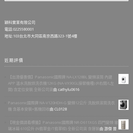
穎科實業有限公司
電話:0225580001
地址:103台北市大同區南京西路323-1號4樓
近期評價
【出清優惠價】Panasonic國際牌 NA-LX128BL 變頻滾筒 內建
APP 溫水洗脫烘洗衣機12KG (NA-VX90GL接替機種) (R右開/L左
開) 含定位安裝 全新公司貨
由 cathylu0616
Panasonic國際牌 NA-V120HDH-G 變頻12公斤 洗脫烘滾筒洗衣
機 含基本安裝+舊機回收
由 CL0128
【現金價請看標籤】Panasonic國際牌 NR-D611XGS 四門變頻 玻
璃冰箱 610公升 (N翡翠金/T翡翠棕) 全新公司貨 含運裝
由 游傑 曾