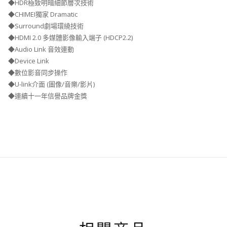
◆HDR極致明暗細節層次技術
◆CHIMEI獨家 Dramatic
◆Surround劇場環繞技術
◆HDMI 2.0 多媒體影像輸入端子 (HDCP2.2)
◆Audio Link 音效連動
◆Device Link
◆數位影音同步操作
◆U-link介面 (圖像/音樂/影片)
◆連續十一年信譽品牌金獎