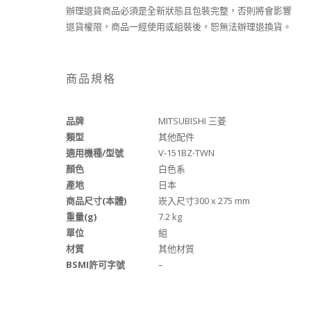
辦理退貨商品必須是全新狀態且包裝完整，否則將會影響
退貨權限，商品一經使用或組裝後，恕無法辦理退換貨。
商品規格
品牌
MITSUBISHI 三菱
類型
其他配件
適用機種/型號
V-151BZ-TWN
顏色
白色系
產地
日本
商品尺寸(本體)
崁入尺寸300 x 275 mm
重量(g)
7.2 kg
單位
組
材質
其他材質
BSMI許可字號
–