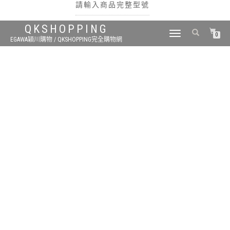
請輸入商品完整型號
QKSHOPPING
TOGGLE
0
EGAWA穎川購物 / QKSHOPPING完全購物網
NAVIGATION
搜尋