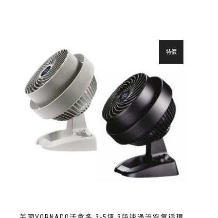
特價
美國VORNADO沃拿多 3-5坪 3段速渦流空氣循環