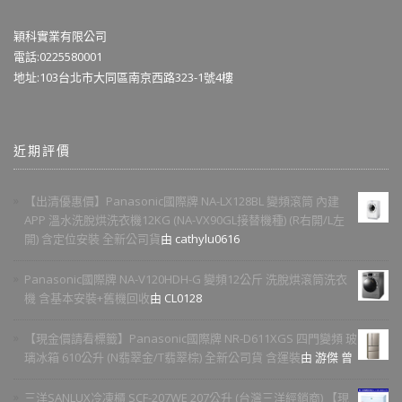
穎科實業有限公司
電話:0225580001
地址:103台北市大同區南京西路323-1號4樓
近期評價
【出清優惠價】Panasonic國際牌 NA-LX128BL 變頻滾筒 內建
APP 溫水洗脫烘洗衣機12KG (NA-VX90GL接替機種) (R右開/L左
開) 含定位安裝 全新公司貨
由 cathylu0616
Panasonic國際牌 NA-V120HDH-G 變頻12公斤 洗脫烘滾筒洗衣
機 含基本安裝+舊機回收
由 CL0128
【現金價請看標籤】Panasonic國際牌 NR-D611XGS 四門變頻 玻
璃冰箱 610公升 (N翡翠金/T翡翠棕) 全新公司貨 含運裝
由 游傑 曾
三洋SANLUX冷凍櫃 SCF-207WE 207公升 (台灣三洋經銷商) 【現