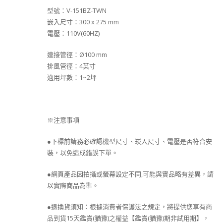
型號：V-151BZ-TWN
嵌入尺寸：300 x 275 mm
電壓：110V(60HZ)
連接管徑：Ø100 mm
排風管徑：4英寸
適用坪數：1~2坪
※注意事項
●下標前請務必確認機型尺寸、崁入尺寸、電壓是否符合安
裝，以免造成錯誤下單。
●網頁產品因拍攝或螢幕設定不同,可能與實品略有差異，請
以實際商品為準。
●退換貨須知：根據消費者保護法之規定，將提供您享有商
品到貨15天鑑賞(猶豫)之權益【鑑賞(猶豫)期非試用期】，