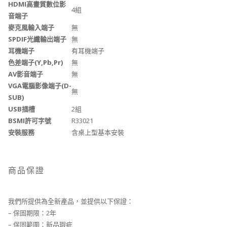
HDMI高畫質數位影
4組
音端子
麥克風輸入端子
無
SPDIF光纖輸出端子
無
耳機端子
有耳機端子
色差端子(Y,Pb,Pr)
無
AV影音端子
無
VGA電腦影像端子(D-
無
SUB)
USB插槽
2組
BSMI許可字號
R33021
安裝服務
含桌上型基本安裝
商品保證
我們所提供為全新產品，並提供以下保證：
– 保固期限：2年
– 保固範圍：新品瑕疵