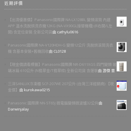
近期評價
【出清優惠價】Panasonic國際牌 NA-LX128BL 變頻滾筒 內建
APP 溫水洗脫烘洗衣機12KG (NA-VX90GL接替機種) (R右開/L左
開) 含定位安裝 全新公司貨
由 cathylu0616
Panasonic國際牌 NA-V120HDH-G 變頻12公斤 洗脫烘滾筒洗衣
機 含基本安裝+舊機回收
由 CL0128
【現金價請看標籤】Panasonic國際牌 NR-D611XGS 四門變頻 玻
璃冰箱 610公升 (N翡翠金/T翡翠棕) 全新公司貨 含運裝
由 游傑 曾
三洋SANLUX冷凍櫃 SCF-207WE 207公升 (台灣三洋經銷商) 【現
金價】
由 kurokawa0215
Panasonic 國際牌 NN-ST65J 微電腦變頻微波爐32公升
由
Darwinjalay