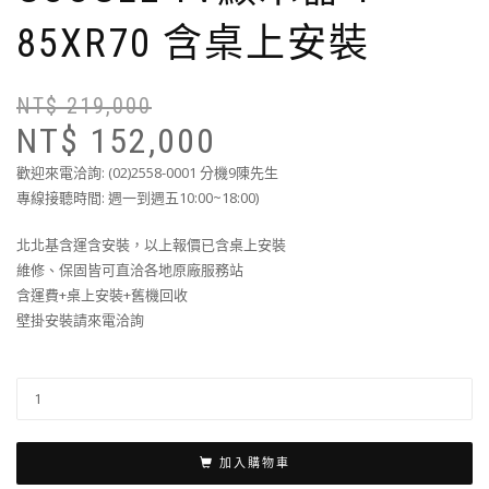
85XR70 含桌上安裝
NT$
219,000
NT$
152,000
歡迎來電洽詢: (02)2558-0001 分機9陳先生
專線接聽時間: 週一到週五10:00~18:00)
北北基含運含安裝，以上報價已含桌上安裝
維修、保固皆可直洽各地原廠服務站
含運費+桌上安裝+舊機回收
壁掛安裝請來電洽詢
加入購物車