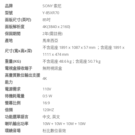
品牌
SONY 索尼
型號
Y-85XR70
面板尺寸(英吋)
85吋
面板解析度
4K(3840 x 2160)
保固期間
2年(需註冊)
產地
馬來西亞
不含底座 1891 x 1087 x 57 mm ；含底座 1891 x
尺寸(寬x高x深)
1111 x 474 mm
重量(KG)
不含底座 48.6 kg；含底座 50.7 kg
電視盒接收端子
無附視訊盒
高畫質數位輸出支援
4K
能力
電源需求
110V
待機耗電量
0.5 W
螢幕比例
16:9
倍頻
120HZ
功能選單語言
中文, 英文
喇叭輸出功率
10W + 10W + 10W + 10W
環繞音場
杜比數位音效