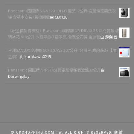
Panasonic國際牌 NA-V120HDH-G 變頻12公斤 洗脫烘滾筒洗衣
機 含基本安裝+舊機回收
由 CL0128
【現金價請看標籤】Panasonic國際牌 NR-D611XGS 四門變頻 玻
璃冰箱 610公升 (N翡翠金/T翡翠棕) 全新公司貨 含運裝
由 游傑 曾
三洋SANLUX冷凍櫃 SCF-207WE 207公升 (台灣三洋經銷商) 【現
金價】
由 kurokawa0215
Panasonic 國際牌 NN-ST65J 微電腦變頻微波爐32公升
由
Darwinjalay
© QKSHOPPING.COM.TW, ALL RIGHTS RESERVED. 統編