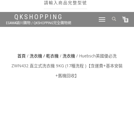
請輸入商品完整型號
QKSHOPPING
TOGGLE
0
EGAWA穎川購物 / QKSHOPPING完全購物網
NAVIGATION
搜尋
首頁
/
洗衣機 / 乾衣機
/
洗衣機
/ Huebsch美國優必洗
ZWN432 直立式洗衣機 9KG (17種洗程 )【含運費+基本安裝
+舊機回收】