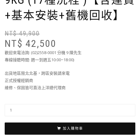
+基本安裝+舊機回收】
NT$
49,900
NT$
42,500
歡迎來電洽詢: (02)2558-0001 分機 9 陳先生
專線接聽時間: 週一到週五10:00~18:00)
出貨地區限北北基，跨區安裝請來電
正式授權經銷商
維修、保固皆可直洽上洋總代理商
加入購物車