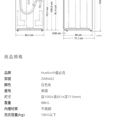
商品規格
品牌
Huebsch優必洗
型號
ZWN432
顏色
白色系
產地
美國
尺寸
高1092x寬651x深711(mm)
重量
88KG
內槽材質
不銹鋼
洗衣容量(kg)
10KG以下