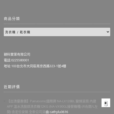
商品分類
穎科實業有限公司
電話:0225580001
地址:103台北市大同區南京西路323-1號4樓
近期評價
【出清優惠價】Panasonic國際牌 NA-LX128BL 變頻滾筒 內建
APP 溫水洗脫烘洗衣機12KG (NA-VX90GL接替機種) (R右開/L左
開) 含定位安裝 全新公司貨
由 cathylu0616