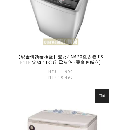
【現金價請看標籤】聲寶SAMPO洗衣機 ES-
H11F 定頻 11公斤 雲灰色 (聲寶經銷商)
NT$
11,900
NT$
10,490
特價