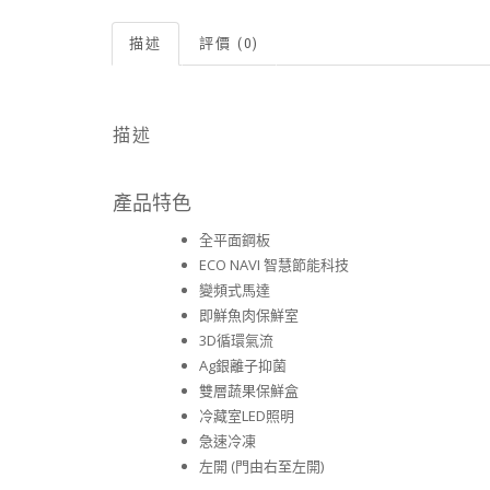
描述
評價 (0)
描述
產品特色
全平面鋼板
ECO NAVI 智慧節能科技
變頻式馬達
即鮮魚肉保鮮室
3D循環氣流
Ag銀離子抑菌
雙層蔬果保鮮盒
冷藏室LED照明
急速冷凍
左開 (門由右至左開)