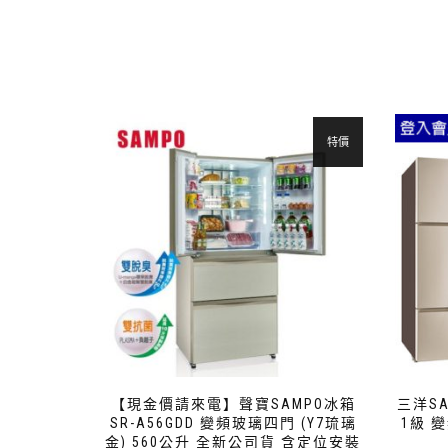
特價
【現金價請來電】聲寶SAMPO冰箱
三洋SA
SR-A56GDD 變頻玻璃四門 (Y7琉璃
1級 
金) 560公升 全新公司貨 含定位安裝