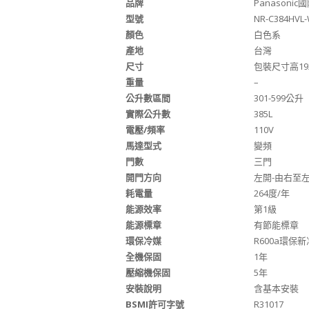
品牌
Panasonic
型號
NR-C384HVL
顏色
白色系
產地
台灣
尺寸
包裝尺寸高192
重量
–
公升數區間
301-599公升
實際公升數
385L
電壓/頻率
110V
馬達型式
變頻
門數
三門
開門方向
左開-由右至
耗電量
264度/年
能源效率
第1級
能源標章
有節能標章
環保冷媒
R600a環保
全機保固
1年
壓縮機保固
5年
安裝說明
含基本安裝
BSMI許可字號
R31017