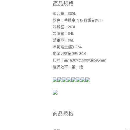
產品規格
總容量：385L
顏色：香檳金(N1)/晶鑽白(W1)
冷藏室：203L
冷凍室：84L
蔬果室：98L
年耗電量(度): 264
能源因數值(EF): 20.6
尺寸：高1830×寬600×深695mm
能源效率：第一級
商品規格