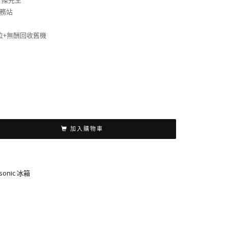
9 陳先生
務站
位+無酬回收舊機
加入購物車
sonic 冰箱