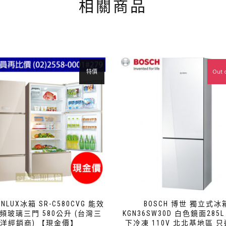
相關商品
特價
Out 
NLUX冰箱 SR-C580CVG 能效
BOSCH 博世 獨立式冰
變頻玻璃三門 580公升 (台灣三
KGN36SW30D 白色鏡面285
洋經銷商) 【現金價】
下冷凍 110V 北北基地區 