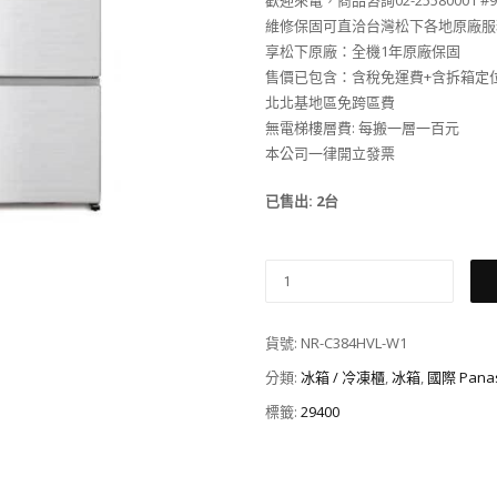
歡迎來電，商品咨詢02-25580001 #
維修保固可直洽台灣松下各地原廠服
享松下原廠：全機1年原廠保固
售價已包含：含稅免運費+含拆箱定
北北基地區免跨區費
無電梯樓層費: 每搬一層一百元
本公司一律開立發票
已售出: 2台
貨號:
NR-C384HVL-W1
分類:
冰箱 / 冷凍櫃
,
冰箱
,
國際 Pana
標籤:
29400