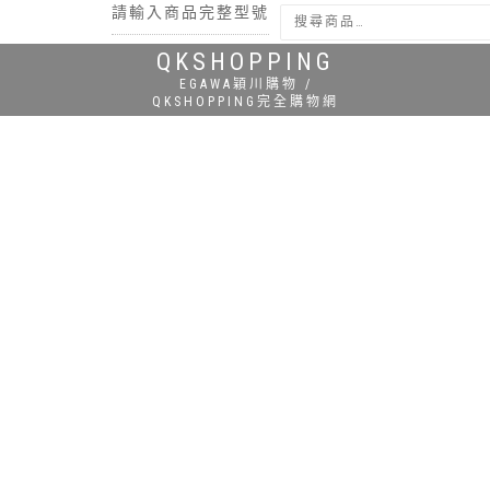
請輸入商品完整型號
QKSHOPPING
搜尋
EGAWA穎川購物 /
QKSHOPPING完全購物網