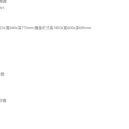
國際牌
-W1
3x寬640x深772mm;機身尺寸高1830x寬600x深695mm
左開
新冷媒